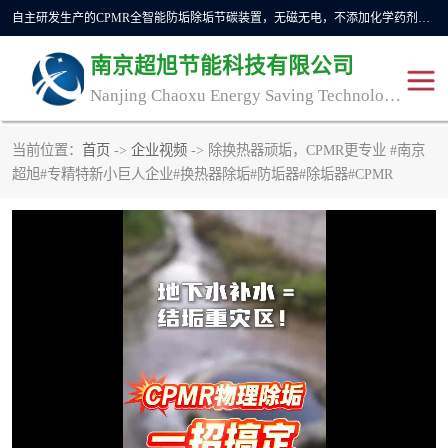
自主研发生产的CPMR全智能防垢除垢节碳装置，无磁无电，不添加化学药剂，*了国内纯物理除垢技术领域空白，其性能处于国际领先水平。广泛应用于石油炼化、钢铁冶炼、电力、煤矿、化工、供暖、压铸、汽车制造、涉水家电等行业。
南京超旭节能科技有限公司
Nanjing Chaoxu Energy Saving Technology Co., Ltd
当前位置：
首页
->
企业视频
-> 除换热器顽垢，CPMR更专业 #南京
CPMR
CPMR全智能防垢除垢节
超旭#专精特新小巨人企业#换热器除垢#防垢器#除垢器#CPMR
碳装置
CPMR油田井下防垢防蜡
物理防垢器生产制造商
装置
防垢除垢
防蜡除蜡
管道除垢
锅炉除垢
防垢器
CPMR商用防垢器/家用防
垢器
工业除垢
清碳燃油催化器