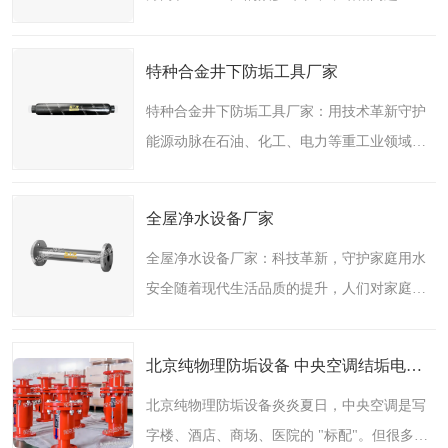
是困扰设备运行效率和安全性的顽疾。随着节
能环保理念的不断深入，物理除垢技术正逐渐
特种合金井下防垢工具厂家
替代传统化学清洗方..
特种合金井下防垢工具厂家：用技术革新守护
能源动脉在石油、化工、电力等重工业领域，
井下管道的结垢问题一直是影响生产效率、增
加能耗、缩短设备寿命的“顽疾”。传统化学除
全屋净水设备厂家
垢方法不仅成本高..
全屋净水设备厂家：科技革新，守护家庭用水
安全随着现代生活品质的提升，人们对家庭用
水的要求早已不再局限于“清澈无味”。水中所
含的矿物质、微生物、杂质以及管道老化带来
北京纯物理防垢设备 中央空调结垢电费翻倍？南京超旭 CPMR??纯物理技术，让制冷更强劲更省钱
的铁锈、泥沙等污..
北京纯物理防垢设备炎炎夏日，中央空调是写
字楼、酒店、商场、医院的 "标配"。但很多人