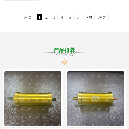
和日常生活中的“顽疾”。传统化学除垢方法带
来的设备腐蚀、环境污染和成本高昂等隐忧，
首页
1
2
3
4
5
6
下页
尾页
促使行业寻求更高..
产品推荐