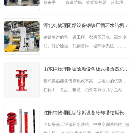
形杀手 ——管道结垢。管式换热器、冷却塔、
循环水管线…… 只要有水流动的地方，钙镁离
子就会悄悄沉积，坚硬的水垢像盔甲一样裹住
河北纯物理阻垢设备钢铁厂循环水结垢难题？这套纯物理方案让运维少踩坑
管壁。1 毫米厚..
钢铁生产的每一道工序，都离不开水。高炉冷
却、转炉除尘、轧钢喷淋、循环水系统…… 整
条产线管网纵横，水质复杂、温度高、流量
大，结垢几乎是每家钢厂都躲不开的运维顽
山东纯物理阻垢除垢设备板式换热器总堵？别再拆洗了，这套方案从根源防垢
疾。钢铁行业的结垢之痛..
板式换热器凭借换热效率高、占地小的优势，
在化工、食品、暖通、冶金等行业几乎是标
配。但用过的人都懂：结垢，是板式换热器逃
不开的噩梦。板式换热器为什么特别怕结垢？
沈阳纯物理阻垢除垢设备冷却塔结垢长藻怎么办？这套纯物理方案一站式解决
和管式换热器不同，板..
冷却塔是工业循环水系统、中央空调系统的 "散