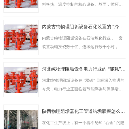
料换热、温度控制的核心设备。然而，循环冷
却水中的钙、镁离子在换热管束内壁沉积形成
的水垢，正像一个隐形的 "效率小偷"，日复一
内蒙古纯物理阻垢设备石化装置的 “冷却心脏” 正在被水垢侵蚀——你算过这笔账吗
日地蚕食着企业利润..
内蒙古纯物理阻垢设备在石油炼化行业，一套
装置动辄投资数十亿、连续运行数千小时，任
何一个环节的效率损耗，乘以时间和规模，都
是一笔惊人的数字。而水垢—— 这个看似不起
河北纯物理阻垢设备电力行业的 “能耗”——水垢，正在悄悄吞噬你的利润
眼的 "小问题"，正..
河北纯物理阻垢设备在 "双碳" 目标深入推进的
今天，电力行业正面临着节能降碳与保供增效
的双重压力。然而，许多电厂管理者可能没有
意识到，一个看不见却无处不在的 "敌人"——
陕西物理阻垢器化工管道结垢顽疾怎么破？南京超旭用 “黑科技” 给出绿色答案
水垢，正在日复一..
在化工生产线上，有一个看不见却 "吞金" 的隐