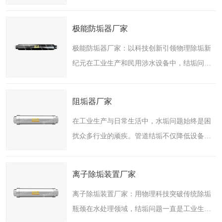
体系统中结垢、腐蚀问题长期困扰着众多行
业。无论是石油化工、电力能源，还是冶炼制
极能防垢器厂家
造、涉水家电等领域，..
极能防垢器厂家：以科技创新引领物理除垢新
纪元在工业生产和民用涉水设备中，结垢问题
一直是影响设备运行效率、缩短使用寿命、增
加能耗的主要难题。传统化学除垢方式虽然短
阻垢器厂家
期内有效，但存在工..
在工业生产与日常生活中，水垢问题始终是困
扰众多行业的顽疾。管道结垢不仅降低设备运
行效率，还会引发能耗上升、设备损坏甚至安
全事故。而专注于物理除垢技术研发的南京超
离子除垢装置厂家
旭节能科技有限公司..
离子除垢装置厂家：用物理科技突破传统除垢
瓶颈在水处理领域，结垢问题一直是工业生产