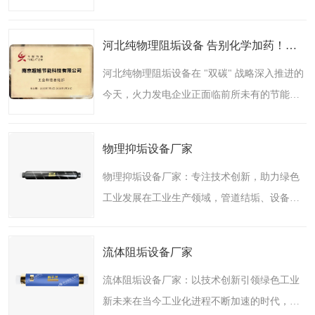
不知道，水垢这个 "隐形小偷" 正悄悄偷走空调
的制冷效果，让电费节节攀升。冷却塔、冷凝
河北纯物理阻垢设备 告别化学加药！电厂循环水绿色转型，南京超旭 CPMR?纯物理技术引领新方向
器、管道内壁结垢..
河北纯物理阻垢设备在 "双碳" 战略深入推进的
今天，火力发电企业正面临前所未有的节能降
碳压力。而循环水处理，这个看似不起眼的环
节，却蕴藏着巨大的节能潜力。长期以来，电
物理抑垢设备厂家
厂循环水依赖化学..
物理抑垢设备厂家：专注技术创新，助力绿色
工业发展在工业生产领域，管道结垢、设备结
蜡一直是困扰众多企业的难题。传统化学除垢
方法虽然应用广泛，却存在成本高、环境污染
流体阻垢设备厂家
大、设备腐蚀风险高..
流体阻垢设备厂家：以技术创新引领绿色工业
新未来在当今工业化进程不断加速的时代，流