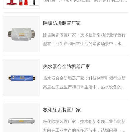
热心脏"，但常年风吹日晒、敞开运行的工作环
境，让它成了结垢、菌藻、腐蚀的重灾区。很
多运维人员都有同感：冷却塔的问题从来不是
除垢防垢装置厂家
单一的，结垢伴着..
除垢防垢装置厂家：技术创新引领行业绿色转
型在工业生产和日常生活的诸多场景中，水垢
问题始终是一个难以彻底解决的顽疾。无论是
石油炼化、电力生产，还是冶炼、煤矿、能源
热水器合金防垢器厂家
等行业，水垢的生成..
热水器合金防垢器厂家：科技创新引领行业新
高度在工业生产和日常生活中，热水设备的使
用无处不在。但随之而来的水垢问题，却成为
许多行业和家庭的“隐形杀手”。水垢不仅会降
极化除垢装置厂家
低热交换效率，增..
极化除垢装置厂家：技术创新引领工业节能新
方向在工业生产的众多环节中，结垢问题一直