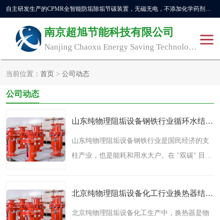
自主研发生产的CPMR全智能防垢除垢节碳装置，无磁无电，不添加化学药剂，*了国内纯物理除垢技术领域空白，其性能处于国际领先水平。广泛应用于石油炼化、钢铁冶炼、电力、煤矿、化工、供暖、压铸、汽车制造、涉水家电等行业。
南京超旭节能科技有限公司
Nanjing Chaoxu Energy Saving Technology Co., Ltd
当前位置：
首页
>
公司动态
CPMR
CPMR全智能防垢除垢节
公司动态
碳装置
CPMR油田井下防垢防蜡
物理防垢器生产制造商
山东纯物理阻垢设备钢铁行业循环水结垢：吨钢成本里藏着一笔 “看不见的账”
装置
防垢除垢
防蜡除蜡
山东纯物理阻垢设备钢铁行业是国民经济的支
柱产业，也是能耗和用水大户。在 "双碳" 目标
管道除垢
锅炉除垢
与产能调控的双重压力下，吨钢能耗、吨钢水
防垢器
CPMR商用防垢器/家用防
耗已经成为衡量钢铁企业竞争力的核心指标。
北京纯物理阻垢设备化工行业换热器结垢：被忽视的 “效率小偷”
然而，许多钢铁管..
垢器
工业除垢
清碳燃油催化器
北京纯物理阻垢设备化工生产中，换热器是物