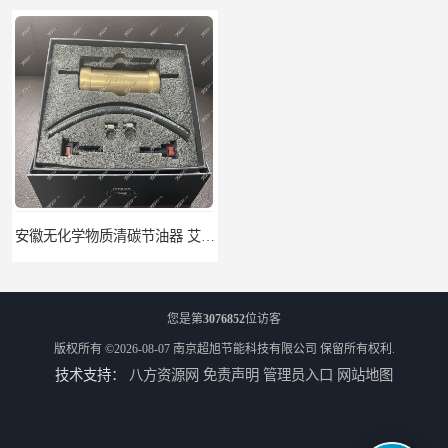
安徽无化学物质清碳节油器 艾速特EXOTE清碳节油器 节省燃油消耗
北京节燃油清碳节油器 艾速特EXOTE清碳节油器 减少燃料消耗
您是第
3076852
位访客
版权所有 ©2026-08-07
南京超旭节能科技有限公司
保留所有权利.
技术支持：
八方资源网
免责声明
管理员入口
网站地图