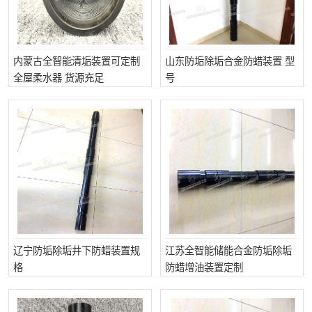
内蒙古全智能清垢装置可定制
山东防垢除垢合金防蜡装置 型
全屋柔水器 货源充足
号
辽宁防垢除垢井下防蜡装置规
江苏全智能储能合金防垢除垢
格
防蜡增油装置定制