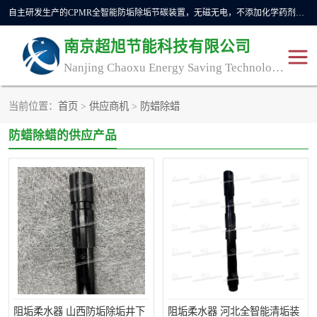
自主研发生产的CPMR全智能防垢除垢节碳装置，无磁无电，不添加化学药剂，*了国内纯物理除垢技术领域空白，其性能处于国际领先水平。广泛应用于石油炼化、钢铁冶炼、电力、煤矿、化工、供暖、压铸、汽车制造、涉水家电等行业。
南京超旭节能科技有限公司
Nanjing Chaoxu Energy Saving Technology Co., Ltd
当前位置：
首页
>
供应商机
>
防蜡除蜡
CPMR
CPMR全智能防垢除垢节
防蜡除蜡的供应产品
碳装置
CPMR油田井下防垢防蜡
物理防垢器生产制造商
装置
防垢除垢
防蜡除蜡
管道除垢
锅炉除垢
防垢器
CPMR商用防垢器/家用防
垢器
工业除垢
清碳燃油催化器
阻垢柔水器 山西防垢除垢井下
阻垢柔水器 河北全智能清垢装