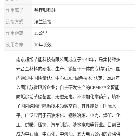
作用离子
钙镁钡锶硅
连接方式
法兰连接
作用距离
15公里
使用寿命
10年长效
南京超旭节能科技有限公司成立于2013年，是集特种多
元合金材料的研发、生产、销售于一体的专精特新，国
内通过中国质量认证中心CQC“绿色技术”认定，2024年
入围江苏省瞪羚企业；自主研发生产的CPMR™全智能
防垢除垢节碳装置，无磁无电，不添加化学药剂，填补
了国内纯物理除垢技术领域空白，其性能处于国际水
平。广泛应用于石油炼化、钢铁冶炼、电力、煤矿、化
工、供暖、压铸、汽车制造、涉水家电等行业。目前已
成为中石油、中石化、中海油、五大电力公司的合格供