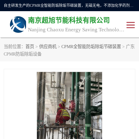
自主研发生产的CPMR全智能防垢除垢节碳装置，无磁无电，不添加化学药剂，*了国内纯物理除垢技术领域空白，其性能处于国际领先水平。广泛应用于石油炼化、钢铁冶炼、电力、煤矿、化工、供暖、压铸、汽车制造、涉水家电等行业。
南京超旭节能科技有限公司
Nanjing Chaoxu Energy Saving Technology Co., Ltd
当前位置：
首页
>
供应商机
>
CPMR全智能防垢除垢节碳装置
> 广东
CPMR
CPMR全智能防垢除垢节
CPMR防垢除垢设备
碳装置
CPMR油田井下防垢防蜡
物理防垢器生产制造商
装置
防垢除垢
防蜡除蜡
管道除垢
锅炉除垢
防垢器
CPMR商用防垢器/家用防
垢器
工业除垢
清碳燃油催化器