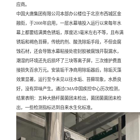
应商。
中国大唐集团有限公司本部办公楼位于北京市西城区金
融街，于2008年启用，一层水幕墙投入运行以来每年水
幕上都要结满黄色锈垢，厚度达3毫米左右不等，且布满
锈垢和褐色苔藓，传统的剂、酸洗除垢手段，不但会腐
蚀石材，还会导致水幕粘接处密封胶被腐蚀开裂漏水，
潮湿的环境还先后损坏了三块等离子屏，三次维护费直
接损失百余万元。安装垢干净商用除垢器后，除垢灭藻
效果显著，运行至今未见以往水垢、苔藓现象，水质良
好，没有异味产生。通过CMA中国疾控中心历次检测，
结果表明：五种大肠杆菌菌团未检出，菌团菌菌团未检
出，一些检测指标达到自来水生化标准。