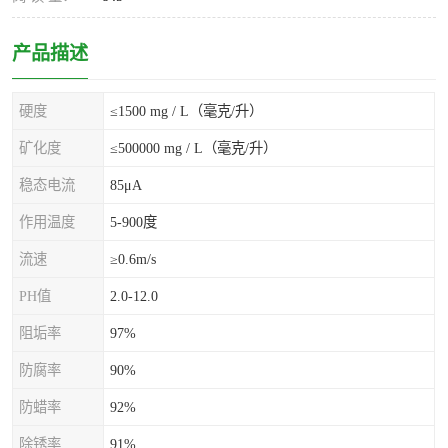
产品描述
硬度
≤1500 mg / L（毫克/升）
矿化度
≤500000 mg / L（毫克/升）
稳态电流
85μA
作用温度
5-900度
流速
≥0.6m/s
PH值
2.0-12.0
阻垢率
97%
防腐率
90%
防蜡率
92%
除锈率
91%