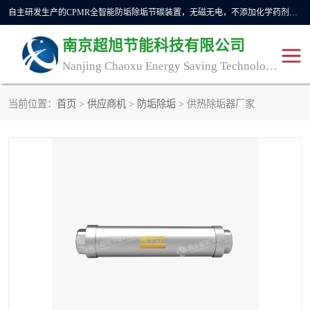
自主研发生产的CPMR全智能防垢除垢节碳装置，无磁无电，不添加化学药剂，*了国内纯物理除垢技术领域空白，其性能处于国际领先水平。广泛应用于石油炼化、钢铁冶炼、电力、煤矿、化工、供暖、压铸、汽车制造、涉水家电等行业。
南京超旭节能科技有限公司
Nanjing Chaoxu Energy Saving Technology Co., Ltd
当前位置：
首页
>
供应商机
>
防垢除垢
> 供热除垢器厂家
CPMR
CPMR全智能防垢除垢节
碳装置
CPMR油田井下防垢防蜡
物理防垢器生产制造商
装置
防垢除垢
防蜡除蜡
管道除垢
锅炉除垢
防垢器
CPMR商用防垢器/家用防
垢器
工业除垢
清碳燃油催化器