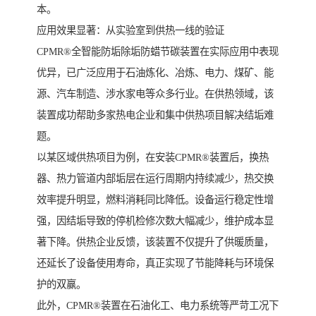
本。
应用效果显著：从实验室到供热一线的验证
CPMR®全智能防垢除垢防蜡节碳装置在实际应用中表现
优异，已广泛应用于石油炼化、冶炼、电力、煤矿、能
源、汽车制造、涉水家电等众多行业。在供热领域，该
装置成功帮助多家热电企业和集中供热项目解决结垢难
题。
以某区域供热项目为例，在安装CPMR®装置后，换热
器、热力管道内部垢层在运行周期内持续减少，热交换
效率提升明显，燃料消耗同比降低。设备运行稳定性增
强，因结垢导致的停机检修次数大幅减少，维护成本显
著下降。供热企业反馈，该装置不仅提升了供暖质量，
还延长了设备使用寿命，真正实现了节能降耗与环境保
护的双赢。
此外，CPMR®装置在石油化工、电力系统等严苛工况下