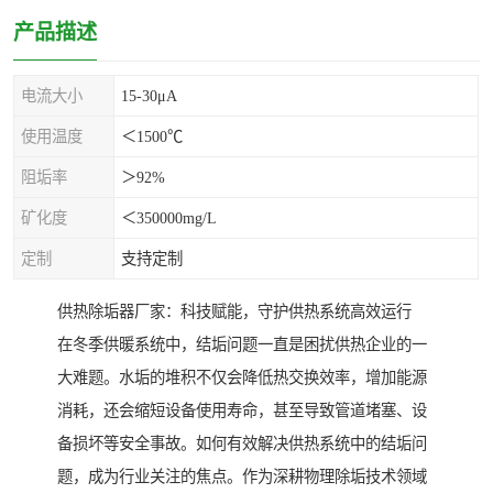
产品描述
电流大小
15-30μA
使用温度
＜1500℃
阻垢率
＞92%
矿化度
＜350000mg/L
定制
支持定制
供热除垢器厂家：科技赋能，守护供热系统高效运行
在冬季供暖系统中，结垢问题一直是困扰供热企业的一
大难题。水垢的堆积不仅会降低热交换效率，增加能源
消耗，还会缩短设备使用寿命，甚至导致管道堵塞、设
备损坏等安全事故。如何有效解决供热系统中的结垢问
题，成为行业关注的焦点。作为深耕物理除垢技术领域