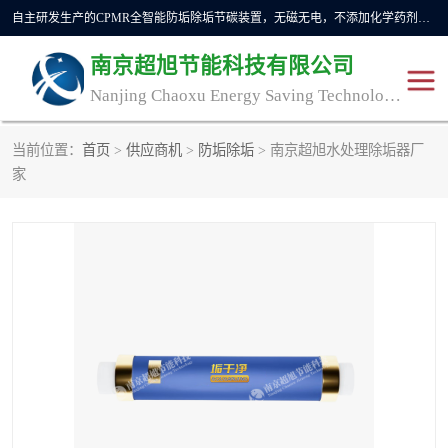
自主研发生产的CPMR全智能防垢除垢节碳装置，无磁无电，不添加化学药剂，*了国内纯物理除垢技术领域空白，其性能处于国际领先水平。广泛应用于石油炼化、钢铁冶炼、电力、煤矿、化工、供暖、压铸、汽车制造、涉水家电等行业。
南京超旭节能科技有限公司
Nanjing Chaoxu Energy Saving Technology Co., Ltd
当前位置：
首页
>
供应商机
>
防垢除垢
> 南京超旭水处理除垢器厂
CPMR
CPMR全智能防垢除垢节
家
碳装置
CPMR油田井下防垢防蜡
物理防垢器生产制造商
装置
防垢除垢
防蜡除蜡
管道除垢
锅炉除垢
防垢器
CPMR商用防垢器/家用防
垢器
工业除垢
清碳燃油催化器