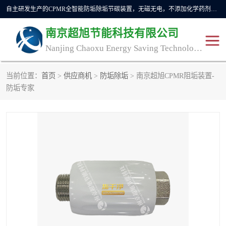
自主研发生产的CPMR全智能防垢除垢节碳装置，无磁无电，不添加化学药剂，*了国内纯物理除垢技术领域空白，其性能处于国际领先水平。广泛应用于石油炼化、钢铁冶炼、电力、煤矿、化工、供暖、压铸、汽车制造、涉水家电等行业。
南京超旭节能科技有限公司
Nanjing Chaoxu Energy Saving Technology Co., Ltd
当前位置：
首页
>
供应商机
>
防垢除垢
> 南京超旭CPMR阻垢装置-
CPMR
CPMR全智能防垢除垢节
防垢专家
碳装置
CPMR油田井下防垢防蜡
物理防垢器生产制造商
装置
防垢除垢
防蜡除蜡
管道除垢
锅炉除垢
防垢器
CPMR商用防垢器/家用防
垢器
工业除垢
清碳燃油催化器