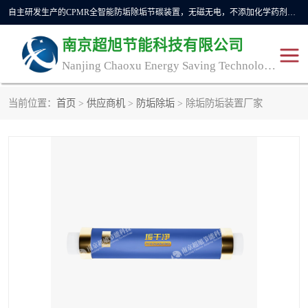
自主研发生产的CPMR全智能防垢除垢节碳装置，无磁无电，不添加化学药剂，*了国内纯物理除垢技术领域空白，其性能处于国际领先水平。广泛应用于石油炼化、钢铁冶炼、电力、煤矿、化工、供暖、压铸、汽车制造、涉水家电等行业。
南京超旭节能科技有限公司
Nanjing Chaoxu Energy Saving Technology Co., Ltd
当前位置：
首页
>
供应商机
>
防垢除垢
> 除垢防垢装置厂家
CPMR
CPMR全智能防垢除垢节
碳装置
CPMR油田井下防垢防蜡
物理防垢器生产制造商
装置
防垢除垢
防蜡除蜡
管道除垢
锅炉除垢
防垢器
CPMR商用防垢器/家用防
垢器
工业除垢
清碳燃油催化器