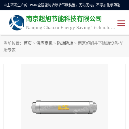
自主研发生产的CPMR全智能防垢除垢节碳装置，无磁无电，不添加化学药剂，*了国内纯物理除垢技术领域空白，其性能处于国际领先水平。广泛应用于石油炼化、钢铁冶炼、电力、煤矿、化工、供暖、压铸、汽车制造、涉水家电等行业。
南京超旭节能科技有限公司
Nanjing Chaoxu Energy Saving Technology Co., Ltd
当前位置：
首页
>
供应商机
>
防垢除垢
> 南京超旭井下除垢设备-防
CPMR
CPMR全智能防垢除垢节
垢专家
碳装置
CPMR油田井下防垢防蜡
物理防垢器生产制造商
装置
防垢除垢
防蜡除蜡
管道除垢
锅炉除垢
防垢器
CPMR商用防垢器/家用防
垢器
工业除垢
清碳燃油催化器