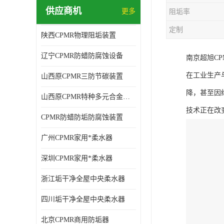
供应商机
更多
阻垢率
定制
陕西CPMR物理阻垢装置
辽宁CPMR防蜡防腐蚀设备
南京超旭C
在工业生产
山西原CPMR三防节碳装置
降，甚至因
山西原CPMR特种多元合金防垢除垢设备
技术正在改
CPMR防蜡防垢防腐蚀装置
广州CPMR家用*柔水器
深圳CPMR家用*柔水器
浙江垢干净全屋中央柔水器
四川垢干净全屋中央柔水器
北京CPMR商用防垢器