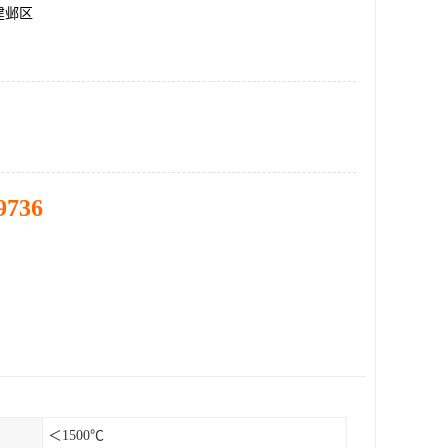
建邺区
9736
＜1500℃