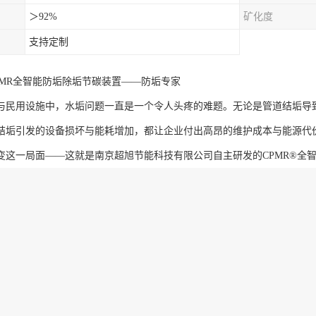
＞92%
矿化度
支持定制
PMR全智能防垢除垢节碳装置——防垢专家
与民用设施中，水垢问题一直是一个令人头疼的难题。无论是管道结垢导
结垢引发的设备损坏与能耗增加，都让企业付出高昂的维护成本与能源代
变这一局面——这就是南京超旭节能科技有限公司自主研发的CPMR®全