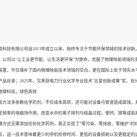
能科技有限公司自2013年成立以来，始终专注于节能环保领域的技术创
，公司以“让工业更节能、让生活更环保”为使命，克服了物理除垢领域的多
装置，不仅填补了国内物理除垢技术领域的空白，更在国际上处于领先水平
产品目录；2025年，又荣获电力行业化学专业技术“五星创新成果”奖，
物理科技，绿色高效
垢方法多依赖化学药剂，不仅成本高昂，还可能对设备与管道造成腐蚀，并
定频率的电磁场作用，改变水中的离子排列与结晶过程，使钙、镁等成垢
理方式无需添加任何化学药剂，真正实现了“零污染、零排放、零维护”的
言，这一技术意味着更少的停机检修时间、更低的设备损耗以及更稳定的