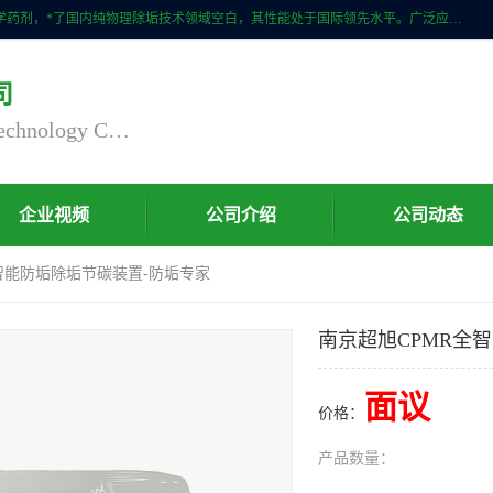
自主研发生产的CPMR全智能防垢除垢节碳装置，无磁无电，不添加化学药剂，*了国内纯物理除垢技术领域空白，其性能处于国际领先水平。广泛应用于石油炼化、钢铁冶炼、电力、煤矿、化工、供暖、压铸、汽车制造、涉水家电等行业。
司
Nanjing Chaoxu Energy Saving Technology Co., Ltd
企业视频
公司介绍
公司动态
全智能防垢除垢节碳装置-防垢专家
南京超旭CPMR全
面议
价格：
产品数量：