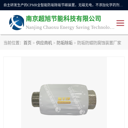
自主研发生产的CPMR全智能防垢除垢节碳装置，无磁无电，不添加化学药剂，*了国内纯物理除垢技术领域空白，其性能处于国际领先水平。广泛应用于石油炼化、钢铁冶炼、电力、煤矿、化工、供暖、压铸、汽车制造、涉水家电等行业。
南京超旭节能科技有限公司
Nanjing Chaoxu Energy Saving Technology Co., Ltd
当前位置：
首页
>
供应商机
>
防垢除垢
> 防垢防蜡防腐蚀装置厂家
CPMR
CPMR全智能防垢除垢节
碳装置
CPMR油田井下防垢防蜡
物理防垢器生产制造商
装置
防垢除垢
防蜡除蜡
管道除垢
锅炉除垢
防垢器
CPMR商用防垢器/家用防
垢器
工业除垢
清碳燃油催化器