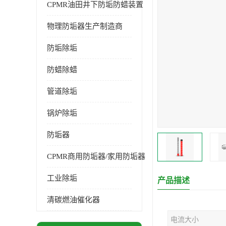
CPMR油田井下防垢防蜡装置
物理防垢器生产制造商
防垢除垢
防蜡除蜡
管道除垢
锅炉除垢
防垢器
CPMR商用防垢器/家用防垢器
工业除垢
产品描述
清碳燃油催化器
电流大小