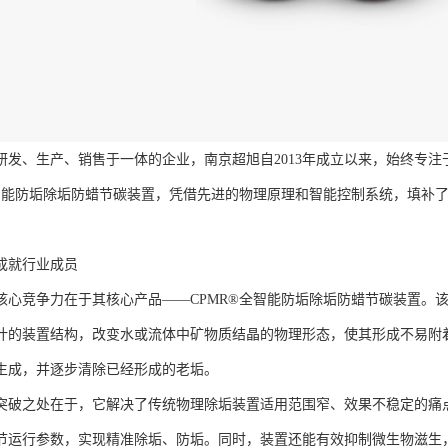
研发、生产、销售于一体的企业，南京超旭自2013年成立以来，始终专
全智能防垢除垢防蜡节碳装置，凭借先进的物理原理和智能控制系统，填补
。
成就行业成员
核心竞争力在于其核心产品——CPMR®全智能防垢除垢防蜡节碳装置。
计的装置结构，改变水或流体中矿物质结晶的物理形态，使其形成不易附
生成，并逐步清除已经形成的老垢。
突破之处在于，它解决了传统物理除垢装置适用范围窄、效果不稳定的痛点
节运行参数，实现精准除垢、防垢。同时，装置还能有效抑制微生物滋生