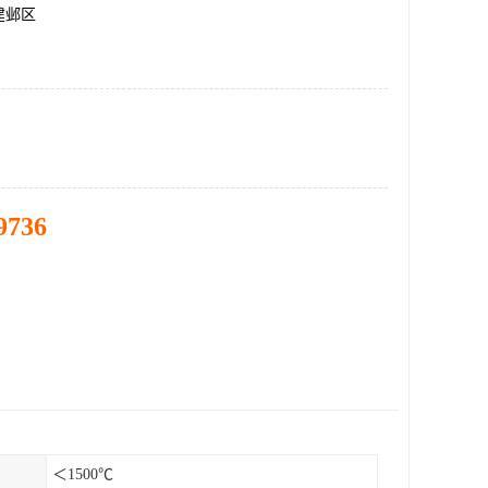
建邺区
9736
＜1500℃