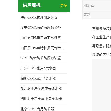
供应商机
更多
阻垢率
定制
陕西CPMR物理阻垢装置
辽宁CPMR防蜡防腐蚀设备
常州抑垢装
在工业生产
山西原CPMR三防节碳装置
等隐患。随
山西原CPMR特种多元合金防垢除垢设备
领域的先行
CPMR防蜡防垢防腐蚀装置
广州CPMR家用*柔水器
深圳CPMR家用*柔水器
浙江垢干净全屋中央柔水器
四川垢干净全屋中央柔水器
北京CPMR商用防垢器