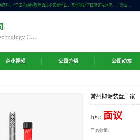
自主研发生产的CPMR全智能防垢除垢节碳装置，无磁无电，不添加化学药剂，*了国内纯物理除垢技术领域空白，其性能处于国际领先水平。广泛应用于石油炼化、钢铁冶炼、电力、煤矿、化工、供暖、压铸、汽车制造、涉水家电等行业。
司
Nanjing Chaoxu Energy Saving Technology Co., Ltd
企业视频
公司介绍
公司动态
常州抑垢装置厂家
面议
价格：
产品数量：