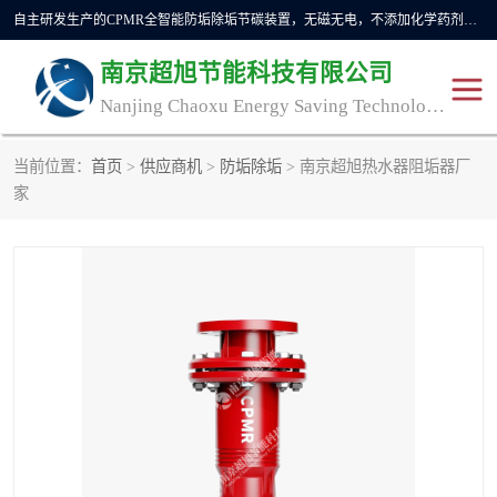
自主研发生产的CPMR全智能防垢除垢节碳装置，无磁无电，不添加化学药剂，*了国内纯物理除垢技术领域空白，其性能处于国际领先水平。广泛应用于石油炼化、钢铁冶炼、电力、煤矿、化工、供暖、压铸、汽车制造、涉水家电等行业。
南京超旭节能科技有限公司
Nanjing Chaoxu Energy Saving Technology Co., Ltd
当前位置：
首页
>
供应商机
>
防垢除垢
> 南京超旭热水器阻垢器厂
CPMR
CPMR全智能防垢除垢节
家
碳装置
CPMR油田井下防垢防蜡
物理防垢器生产制造商
装置
防垢除垢
防蜡除蜡
管道除垢
锅炉除垢
防垢器
CPMR商用防垢器/家用防
垢器
工业除垢
清碳燃油催化器