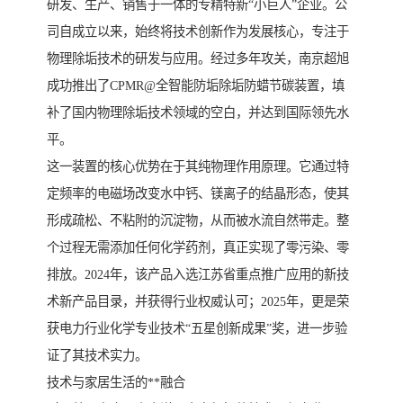
研发、生产、销售于一体的专精特新“小巨人”企业。公
司自成立以来，始终将技术创新作为发展核心，专注于
物理除垢技术的研发与应用。经过多年攻关，南京超旭
成功推出了CPMR@全智能防垢除垢防蜡节碳装置，填
补了国内物理除垢技术领域的空白，并达到国际领先水
平。
这一装置的核心优势在于其纯物理作用原理。它通过特
定频率的电磁场改变水中钙、镁离子的结晶形态，使其
形成疏松、不粘附的沉淀物，从而被水流自然带走。整
个过程无需添加任何化学药剂，真正实现了零污染、零
排放。2024年，该产品入选江苏省重点推广应用的新技
术新产品目录，并获得行业权威认可；2025年，更是荣
获电力行业化学专业技术“五星创新成果”奖，进一步验
证了其技术实力。
技术与家居生活的**融合