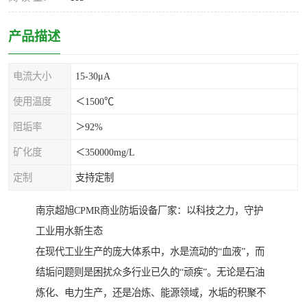
产品描述
电流大小
15-30μA
使用温度
＜1500℃
阻垢率
＞92%
矿化度
＜350000mg/L
定制
支持定制
南京超旭CPMR商业防垢设备厂家：以科技之力，守护
工业用水新生态
在现代工业生产的庞大体系中，水是流动的“血液”，而
结垢问题则是困扰众多行业已久的“顽疾”。无论是石油
炼化、电力生产，还是冶炼、能源领域，水垢的积聚不