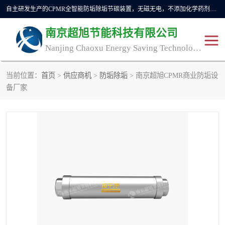
自主研发生产的CPMR全智能防垢除垢节碳装置，无磁无电，不添加化学药剂，*了国内纯物理除垢技术领域空白，其性能处于国际领先水平。广泛应用于石油炼化、钢铁冶炼、电力、煤矿、化工、供暖、压铸、汽车制造、涉水家电等行业。
南京超旭节能科技有限公司
Nanjing Chaoxu Energy Saving Technology Co., Ltd
当前位置：
首页
>
供应商机
>
防垢除垢
> 南京超旭CPMR商业防垢设
CPMR
CPMR全智能防垢除垢节
备厂家
碳装置
CPMR油田井下防垢防蜡
物理防垢器生产制造商
装置
防垢除垢
防蜡除蜡
管道除垢
锅炉除垢
防垢器
CPMR商用防垢器/家用防
垢器
工业除垢
清碳燃油催化器