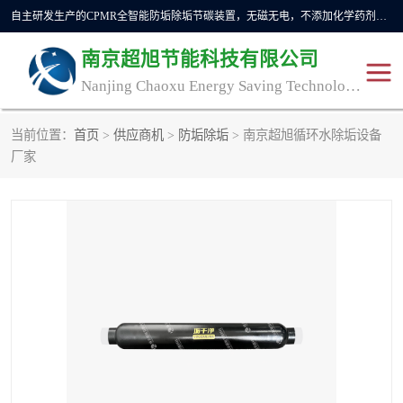
自主研发生产的CPMR全智能防垢除垢节碳装置，无磁无电，不添加化学药剂，*了国内纯物理除垢技术领域空白，其性能处于国际领先水平。广泛应用于石油炼化、钢铁冶炼、电力、煤矿、化工、供暖、压铸、汽车制造、涉水家电等行业。
南京超旭节能科技有限公司
Nanjing Chaoxu Energy Saving Technology Co., Ltd
当前位置：
首页
>
供应商机
>
防垢除垢
> 南京超旭循环水除垢设备
CPMR
CPMR全智能防垢除垢节
厂家
碳装置
CPMR油田井下防垢防蜡
物理防垢器生产制造商
装置
防垢除垢
防蜡除蜡
管道除垢
锅炉除垢
防垢器
CPMR商用防垢器/家用防
垢器
工业除垢
清碳燃油催化器