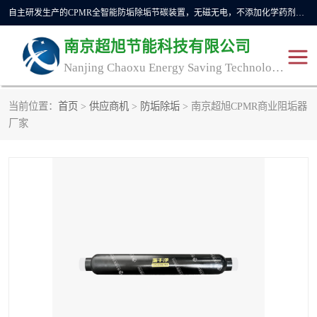
自主研发生产的CPMR全智能防垢除垢节碳装置，无磁无电，不添加化学药剂，*了国内纯物理除垢技术领域空白，其性能处于国际领先水平。广泛应用于石油炼化、钢铁冶炼、电力、煤矿、化工、供暖、压铸、汽车制造、涉水家电等行业。
南京超旭节能科技有限公司
Nanjing Chaoxu Energy Saving Technology Co., Ltd
当前位置：
首页
>
供应商机
>
防垢除垢
> 南京超旭CPMR商业阻垢器
CPMR
CPMR全智能防垢除垢节
厂家
碳装置
CPMR油田井下防垢防蜡
物理防垢器生产制造商
装置
防垢除垢
防蜡除蜡
管道除垢
锅炉除垢
防垢器
CPMR商用防垢器/家用防
垢器
工业除垢
清碳燃油催化器