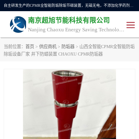
自主研发生产的CPMR全智能防垢除垢节碳装置，无磁无电，不添加化学药剂，*了国内纯物理除垢技术领域空白，其性能处于国际领先水平。广泛应用于石油炼化、钢铁冶炼、电力、煤矿、化工、供暖、压铸、汽车制造、涉水家电等行业。
南京超旭节能科技有限公司
Nanjing Chaoxu Energy Saving Technology Co., Ltd
当前位置：
首页
>
供应商机
>
防垢器
> 山西全智能CPMR全智能防垢
CPMR
CPMR全智能防垢除垢节
除垢设备厂家 井下防蜡装置 CHAOXU CPMR防垢器
碳装置
CPMR油田井下防垢防蜡
物理防垢器生产制造商
装置
防垢除垢
防蜡除蜡
管道除垢
锅炉除垢
防垢器
CPMR商用防垢器/家用防
垢器
工业除垢
清碳燃油催化器