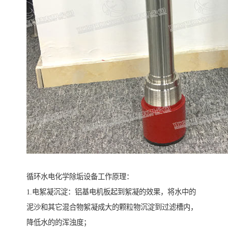
循环水电化学除垢设备工作原理：
1.电絮凝沉淀：铝基电机板起到絮凝的效果，将水中的
泥沙和其它混合物絮凝成大的颗粒物沉淀到过滤槽内，
降低水的的浑浊度；