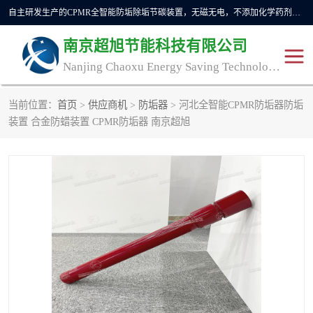
自主研发生产的CPMR全智能防垢除垢节碳装置，无磁无电，不添加化学药剂，*了国内纯物理除垢技术领域空白，其性能处于国际领先水平。广泛应用于石油炼化、钢铁冶炼、电力、煤矿、化工、供暖、压铸、汽车制造、涉水家电等行业。
南京超旭节能科技有限公司
Nanjing Chaoxu Energy Saving Technology Co., Ltd
当前位置：
首页
>
供应商机
>
防垢器
> 河北全智能CPMR防垢器防垢
CPMR
CPMR全智能防垢除垢节
装置 合金防蜡装置 CPMR防垢器 南京超旭
碳装置
CPMR油田井下防垢防蜡
物理防垢器生产制造商
装置
防垢除垢
防蜡除蜡
管道除垢
锅炉除垢
防垢器
CPMR商用防垢器/家用防
垢器
工业除垢
清碳燃油催化器