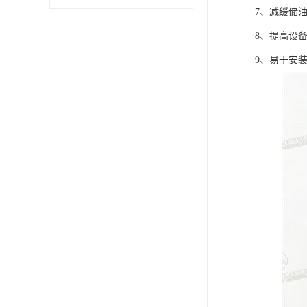
7、减缓储
8、提高设
9、易于安