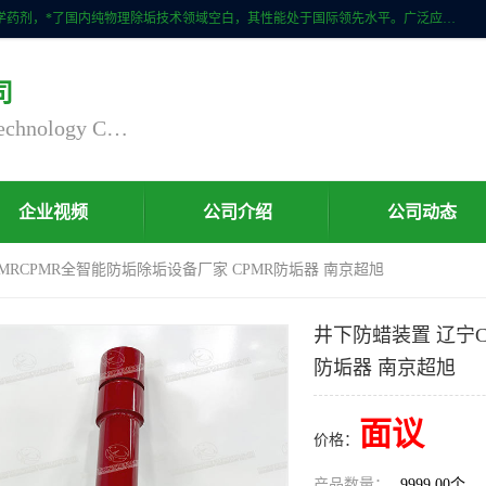
自主研发生产的CPMR全智能防垢除垢节碳装置，无磁无电，不添加化学药剂，*了国内纯物理除垢技术领域空白，其性能处于国际领先水平。广泛应用于石油炼化、钢铁冶炼、电力、煤矿、化工、供暖、压铸、汽车制造、涉水家电等行业。
司
Nanjing Chaoxu Energy Saving Technology Co., Ltd
企业视频
公司介绍
公司动态
PMRCPMR全智能防垢除垢设备厂家 CPMR防垢器 南京超旭
井下防蜡装置 辽宁C
防垢器 南京超旭
面议
价格：
产品数量：
9999.00个