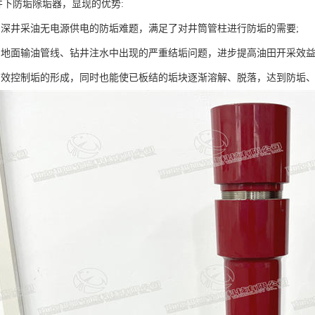
井下防垢除垢器，显现的优势:
田深井采油无电源供电的防垢难题，满足了对井筒管柱进行防垢的需要;
田地面输油管线、钻井注水中出现的严重结垢问题，进步提高油田开采效益 
有效控制垢的形成，同时也能使已板结的垢块逐渐溶解、脱落，达到防垢