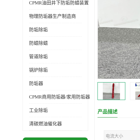
CPMR油田井下防垢防蜡装置
物理防垢器生产制造商
防垢除垢
防蜡除蜡
管道除垢
锅炉除垢
防垢器
CPMR商用防垢器/家用防垢器
工业除垢
产品描述
清碳燃油催化器
电流大小