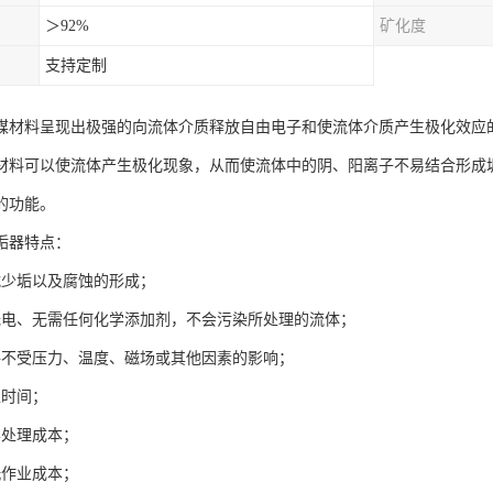
＞92%
矿化度
支持定制
媒材料呈现出极强的向流体介质释放自由电子和使流体介质产生极化效应
材料可以使流体产生极化现象，从而使流体中的阴、阳离子不易结合形成
的功能。
垢器特点：
减少垢以及腐蚀的形成；
无电、无需任何化学添加剂，不会污染所处理的流体；
件不受压力、温度、磁场或其他因素的影响；
工时间；
学处理成本；
洗作业成本；