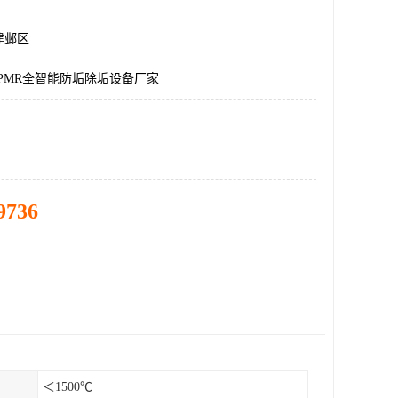
建邺区
CPMR全智能防垢除垢设备厂家
9736
＜1500℃