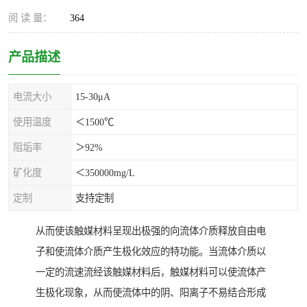
阅 读 量：
364
产品描述
电流大小
15-30μA
使用温度
＜1500℃
阻垢率
＞92%
矿化度
＜350000mg/L
定制
支持定制
从而使该触媒材料呈现出极强的向流体介质释放自由电
子和使流体介质产生极化效应的特功能。当流体介质以
一定的流速流经该触媒材料后，触媒材料可以使流体产
生极化现象，从而使流体中的阴、阳离子不易结合形成