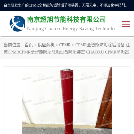
自主研发生产的CPMR全智能防垢除垢节碳装置，无磁无电，不添加化学药剂，*了国内纯物理除垢技术领域空白，其性能处于国际领先水平。广泛应用于石油炼化、钢铁冶炼、电力、煤矿、化工、供暖、压铸、汽车制造、涉水家电等行业。
南京超旭节能科技有限公司
Nanjing Chaoxu Energy Saving Technology Co., Ltd
当前位置：
首页
>
供应商机
>
CPMR
> CPMR全智能防垢除垢设备 江
CPMR
CPMR全智能防垢除垢节
苏CPMRCPMR全智能防垢除垢设备防垢装置 CHAOXU CPMR防垢器
碳装置
CPMR油田井下防垢防蜡
物理防垢器生产制造商
装置
防垢除垢
防蜡除蜡
管道除垢
锅炉除垢
防垢器
CPMR商用防垢器/家用防
垢器
工业除垢
清碳燃油催化器