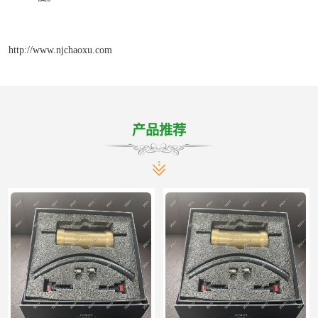
http://www.njchaoxu.com
产品推荐