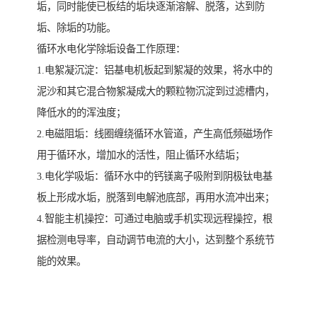
垢，同时能使已板结的垢块逐渐溶解、脱落，达到防
垢、除垢的功能。
循环水电化学除垢设备工作原理：
1.电絮凝沉淀：铝基电机板起到絮凝的效果，将水中的
泥沙和其它混合物絮凝成大的颗粒物沉淀到过滤槽内，
降低水的的浑浊度；
2.电磁阻垢：线圈缠绕循环水管道，产生高低频磁场作
用于循环水，增加水的活性，阻止循环水结垢；
3.电化学吸垢：循环水中的钙镁离子吸附到阴极钛电基
板上形成水垢，脱落到电解池底部，再用水流冲出来；
4.智能主机操控：可通过电脑或手机实现远程操控，根
据检测电导率，自动调节电流的大小，达到整个系统节
能的效果。