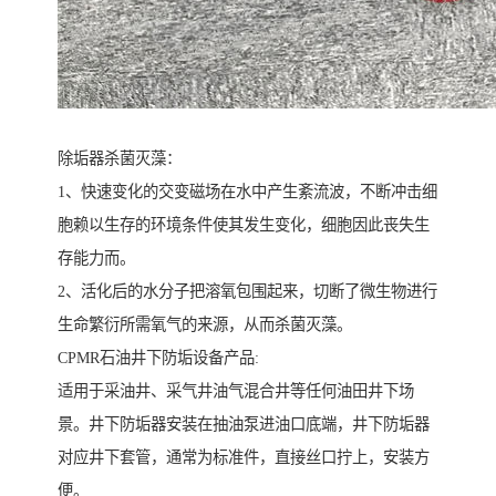
除垢器杀菌灭藻：
1、快速变化的交变磁场在水中产生紊流波，不断冲击细
胞赖以生存的环境条件使其发生变化，细胞因此丧失生
存能力而。
2、活化后的水分子把溶氧包围起来，切断了微生物进行
生命繁衍所需氧气的来源，从而杀菌灭藻。
CPMR石油井下防垢设备产品:
适用于采油井、采气井油气混合井等任何油田井下场
景。井下防垢器安装在抽油泵进油口底端，井下防垢器
对应井下套管，通常为标准件，直接丝口拧上，安装方
便。