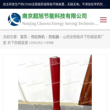
自主研发生产的CPMR全智能防垢除垢节碳装置，无磁无电，不添加化学药剂，*了国内纯物理除垢技术领域空白，其性能处于国际领先水平。广泛应用于石油炼化、钢铁冶炼、电力、煤矿、化工、供暖、压铸、汽车制造、涉水家电等行业。
南京超旭节能科技有限公司
Nanjing Chaoxu Energy Saving Technology Co., Ltd
当前位置：
首页
>
供应商机
>
防垢器
> 山西全智能井下防蜡装置厂
CPMR
CPMR全智能防垢除垢节
家 井下防蜡装置 CHAOXU CPMR
碳装置
CPMR油田井下防垢防蜡
物理防垢器生产制造商
装置
防垢除垢
防蜡除蜡
管道除垢
锅炉除垢
防垢器
CPMR商用防垢器/家用防
垢器
工业除垢
清碳燃油催化器