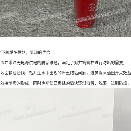
井下防垢除垢器，显现的优势:
田深井采油无电源供电的防垢难题，满足了对井筒管柱进行防垢的需要;
田地面输油管线、钻井注水中出现的严重结垢问题，进步提高油田开采效益 
有效控制垢的形成，同时也能使已板结的垢块逐渐溶解、脱落，达到防垢