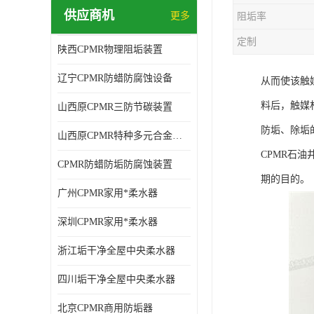
供应商机
更多
阻垢率
定制
陕西CPMR物理阻垢装置
辽宁CPMR防蜡防腐蚀设备
从而使该触
料后，触媒
山西原CPMR三防节碳装置
防垢、除垢
山西原CPMR特种多元合金防垢除垢设备
CPMR石
CPMR防蜡防垢防腐蚀装置
期的目的。
广州CPMR家用*柔水器
深圳CPMR家用*柔水器
浙江垢干净全屋中央柔水器
四川垢干净全屋中央柔水器
北京CPMR商用防垢器