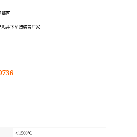
建邺区
除垢井下防蜡装置厂家
9736
＜1500℃