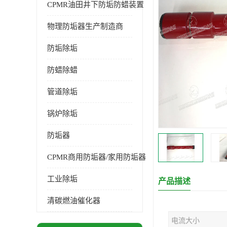
CPMR油田井下防垢防蜡装置
物理防垢器生产制造商
防垢除垢
防蜡除蜡
管道除垢
锅炉除垢
防垢器
CPMR商用防垢器/家用防垢器
工业除垢
产品描述
清碳燃油催化器
电流大小