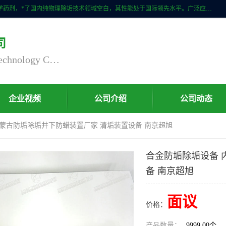
自主研发生产的CPMR全智能防垢除垢节碳装置，无磁无电，不添加化学药剂，*了国内纯物理除垢技术领域空白，其性能处于国际领先水平。广泛应用于石油炼化、钢铁冶炼、电力、煤矿、化工、供暖、压铸、汽车制造、涉水家电等行业。
司
Nanjing Chaoxu Energy Saving Technology Co., Ltd
企业视频
公司介绍
公司动态
内蒙古防垢除垢井下防蜡装置厂家 清垢装置设备 南京超旭
合金防垢除垢设备 
备 南京超旭
面议
价格：
产品数量：
9999.00个