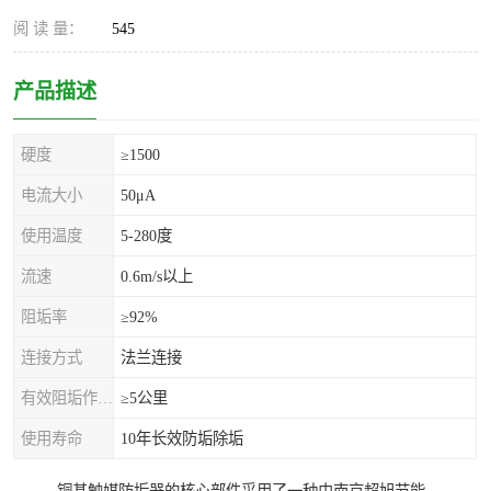
阅 读 量：
545
产品描述
硬度
≥1500
电流大小
50μA
使用温度
5-280度
流速
0.6m/s以上
阻垢率
≥92%
连接方式
法兰连接
有效阻垢作用距离
≥5公里
使用寿命
10年长效防垢除垢