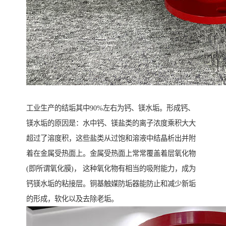
工业生产的结垢其中90%左右为钙、镁水垢。形成钙、
镁水垢的原因是：水中钙、镁盐类的离子浓度乘积大大
超过了溶度积，这些盐类从过饱和溶液中结晶析出并附
着在金属受热面上。金属受热面上常常覆盖着层氧化物
(即所谓氧化膜)， 这种氧化物有相当的吸附能力，成为
钙镁水垢的粘接层。铜基触媒防垢器能防止和减少新垢
的形成，软化以及去除老垢。