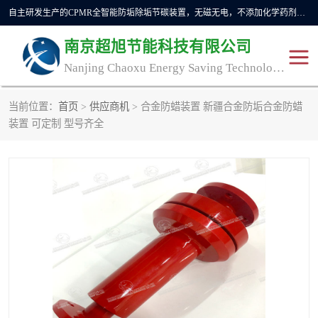
自主研发生产的CPMR全智能防垢除垢节碳装置，无磁无电，不添加化学药剂，*了国内纯物理除垢技术领域空白，其性能处于国际领先水平。广泛应用于石油炼化、钢铁冶炼、电力、煤矿、化工、供暖、压铸、汽车制造、涉水家电等行业。
南京超旭节能科技有限公司
Nanjing Chaoxu Energy Saving Technology Co., Ltd
当前位置：
首页
>
供应商机
> 合金防蜡装置 新疆合金防垢合金防蜡
CPMR
CPMR全智能防垢除垢节
装置 可定制 型号齐全
碳装置
CPMR油田井下防垢防蜡
物理防垢器生产制造商
装置
防垢除垢
防蜡除蜡
管道除垢
锅炉除垢
防垢器
CPMR商用防垢器/家用防
垢器
工业除垢
清碳燃油催化器