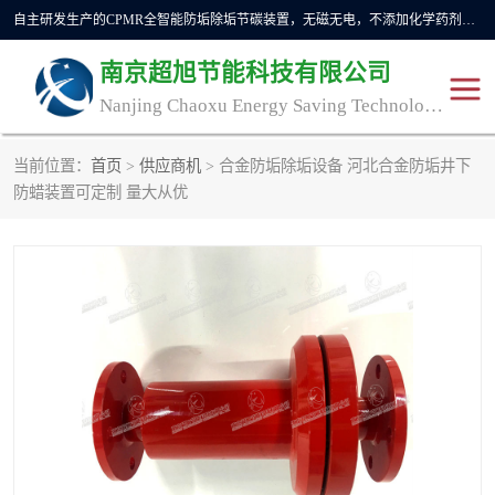
自主研发生产的CPMR全智能防垢除垢节碳装置，无磁无电，不添加化学药剂，*了国内纯物理除垢技术领域空白，其性能处于国际领先水平。广泛应用于石油炼化、钢铁冶炼、电力、煤矿、化工、供暖、压铸、汽车制造、涉水家电等行业。
南京超旭节能科技有限公司
Nanjing Chaoxu Energy Saving Technology Co., Ltd
当前位置：
首页
>
供应商机
> 合金防垢除垢设备 河北合金防垢井下
CPMR
CPMR全智能防垢除垢节
防蜡装置可定制 量大从优
碳装置
CPMR油田井下防垢防蜡
物理防垢器生产制造商
装置
防垢除垢
防蜡除蜡
管道除垢
锅炉除垢
防垢器
CPMR商用防垢器/家用防
垢器
工业除垢
清碳燃油催化器