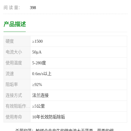
阅 读 量：
398
产品描述
硬度
≥1500
电流大小
50μA
使用温度
5-280度
流速
0.6m/s以上
阻垢率
≥92%
连接方式
法兰连接
有效阻垢作用距离
≥5公里
使用寿命
10年长效防垢除垢