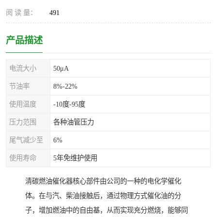
阅 读 量：
491
产品描述
电流大小
50μA
节油率
8%-22%
使用温度
-10度-95度
压力范围
各种油管压力
尾气减少至
6%
使用寿命
5年免维护使用
清碳燃油催化器核心部件由公司的一种的电化学催化
体。在与汽、柴油接触后，通过物理方式催化油的分
子，增加燃油中的自由基，从而实现充分燃烧，能够同