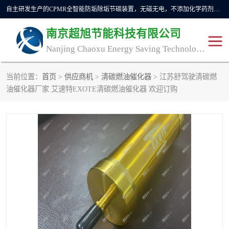
自主研发生产的CPMR全智能防垢除垢节碳装置，无磁无电，不添加化学药剂，*了国内纯物理除垢技术领域空白，其性能处于国际领先水平。广泛应用于石油炼化、钢铁冶炼、电力、煤矿、化工、供暖、压铸、汽车制造、涉水家电等行业。
南京超旭节能科技有限公司
Nanjing Chaoxu Energy Saving Technology Co., Ltd
当前位置：
首页
>
供应商机
>
清碳燃油催化器
> 江苏舒驾驶清碳燃
CPMR
CPMR全智能防垢除垢节
油催化器厂家 艾速特EXOTE清碳燃油催化器 欢迎订购
碳装置
CPMR油田井下防垢防蜡
物理防垢器生产制造商
装置
防垢除垢
防蜡除蜡
管道除垢
锅炉除垢
防垢器
CPMR商用防垢器/家用防
垢器
工业除垢
清碳燃油催化器