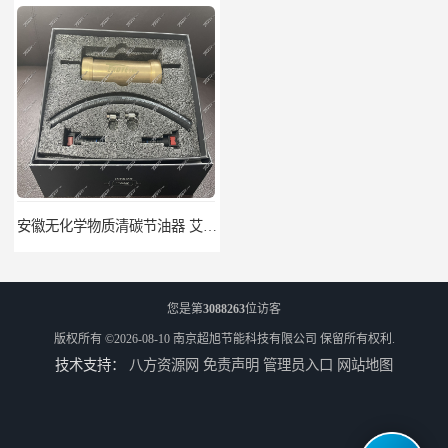
安徽无化学物质清碳节油器 艾速特EXOTE清碳节油器 节省燃油消耗
北京节燃油清碳节油器 艾速特EXOTE清碳节油器 减少燃料消耗
您是第
3088263
位访客
版权所有 ©2026-08-10
南京超旭节能科技有限公司
保留所有权利.
技术支持：
八方资源网
免责声明
管理员入口
网站地图