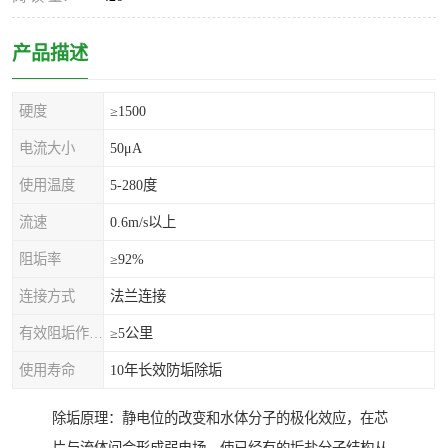
产品描述
硬度
≥1500
电流大小
50μA
使用温度
5-280度
流速
0.6m/s以上
阻垢率
≥92%
连接方式
法兰连接
有效阻垢作用距离
≥5公里
使用寿命
10年长效防垢除垢
除垢原理：静电位的改变和水体分子的极化效应，在芯