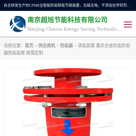
自主研发生产的CPMR全智能防垢除垢节碳装置，无磁无电，不添加化学药剂，*了国内纯物理除垢技术领域空白，其性能处于国际领先水平。广泛应用于石油炼化、钢铁冶炼、电力、煤矿、化工、供暖、压铸、汽车制造、涉水家电等行业。
南京超旭节能科技有限公司
Nanjing Chaoxu Energy Saving Technology Co., Ltd
当前位置：
首页
>
供应商机
>
防垢器
> 清垢装置 重庆合金防垢防垢
CPMR
CPMR全智能防垢除垢节
器防垢装置 按需定制
碳装置
CPMR油田井下防垢防蜡
物理防垢器生产制造商
装置
防垢除垢
防蜡除蜡
管道除垢
锅炉除垢
防垢器
CPMR商用防垢器/家用防
垢器
工业除垢
清碳燃油催化器