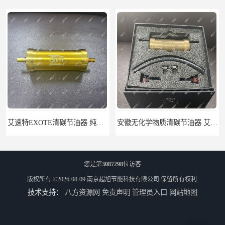
安徽无化学物质清碳节油器 艾速特EXOTE清碳节油器 节省燃油消耗
北京节燃油清碳节油器 艾速特EXOTE清碳节油器 减少燃料消耗
您是第
3087298
位访客
版权所有 ©2026-08-09
南京超旭节能科技有限公司
保留所有权利.
技术支持：
八方资源网
免责声明
管理员入口
网站地图