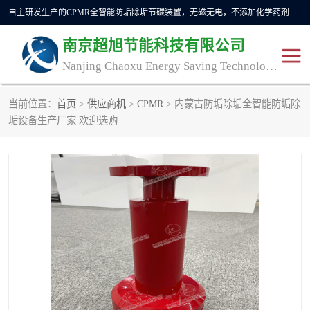
自主研发生产的CPMR全智能防垢除垢节碳装置，无磁无电，不添加化学药剂，*了国内纯物理除垢技术领域空白，其性能处于国际领先水平。广泛应用于石油炼化、钢铁冶炼、电力、煤矿、化工、供暖、压铸、汽车制造、涉水家电等行业。
南京超旭节能科技有限公司
Nanjing Chaoxu Energy Saving Technology Co., Ltd
当前位置：
首页
>
供应商机
>
CPMR
> 内蒙古防垢除垢全智能防垢除
CPMR
CPMR全智能防垢除垢节
垢设备生产厂家 欢迎选购
碳装置
CPMR油田井下防垢防蜡
物理防垢器生产制造商
装置
防垢除垢
防蜡除蜡
管道除垢
锅炉除垢
防垢器
CPMR商用防垢器/家用防
垢器
工业除垢
清碳燃油催化器