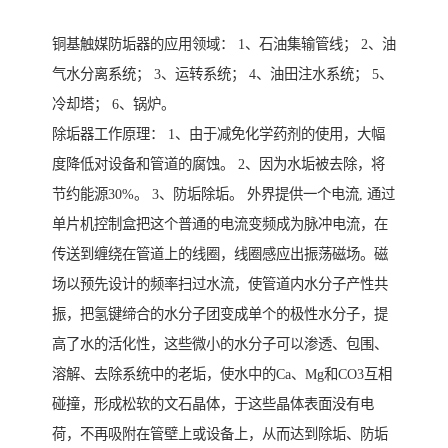
铜基触媒防垢器的应用领域： 1、石油集输管线； 2、油
气水分离系统； 3、运转系统； 4、油田注水系统； 5、
冷却塔； 6、锅炉。
除垢器工作原理： 1、由于减免化学药剂的使用，大幅
度降低对设备和管道的腐蚀。 2、因为水垢被去除，将
节约能源30%。 3、防垢除垢。 外界提供一个电流, 通过
单片机控制盒把这个普通的电流变频成为脉冲电流，在
传送到缠绕在管道上的线圈，线圈感应出振荡磁场。磁
场以预先设计的频率扫过水流，使管道内水分子产性共
振，把氢键缔合的水分子团变成单个的极性水分子，提
高了水的活化性，这些微小的水分子可以渗透、包围、
溶解、去除系统中的老垢，使水中的Ca、Mg和CO3互相
碰撞，形成松软的文石晶体，于这些晶体表面没有电
荷，不再吸附在管壁上或设备上，从而达到除垢、防垢