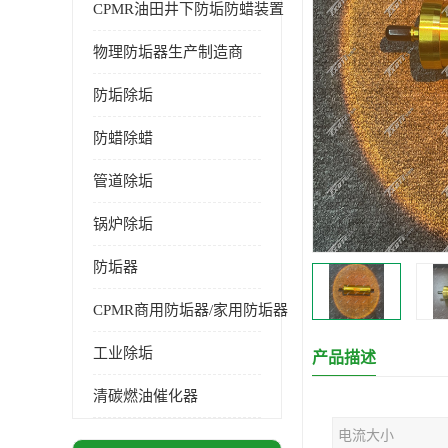
CPMR油田井下防垢防蜡装置
物理防垢器生产制造商
防垢除垢
防蜡除蜡
管道除垢
锅炉除垢
防垢器
CPMR商用防垢器/家用防垢器
工业除垢
产品描述
清碳燃油催化器
电流大小