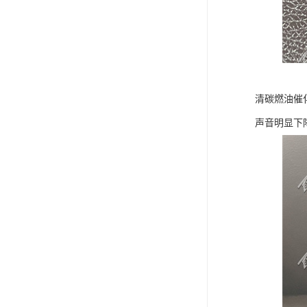
清碳燃油催
声音明显下