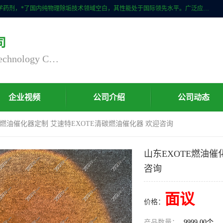
自主研发生产的CPMR全智能防垢除垢节碳装置，无磁无电，不添加化学药剂，*了国内纯物理除垢技术领域空白，其性能处于国际领先水平。广泛应用于石油炼化、钢铁冶炼、电力、煤矿、化工、供暖、压铸、汽车制造、涉水家电等行业。
司
Nanjing Chaoxu Energy Saving Technology Co., Ltd
企业视频
公司介绍
公司动态
TE燃油催化器定制 艾速特EXOTE清碳燃油催化器 欢迎咨询
山东EXOTE燃油催
咨询
面议
价格：
产品数量：
9999.00个