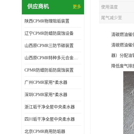
供应商机
更多
使用温度
尾气减少至
陕西CPMR物理阻垢装置
辽宁CPMR防蜡防腐蚀设备
清碳燃油催
清碳燃油催
山西原CPMR三防节碳装置
器）分配油
山西原CPMR特种多元合金防垢除垢设备
降低废气排
CPMR防蜡防垢防腐蚀装置
广州CPMR家用*柔水器
深圳CPMR家用*柔水器
浙江垢干净全屋中央柔水器
四川垢干净全屋中央柔水器
北京CPMR商用防垢器