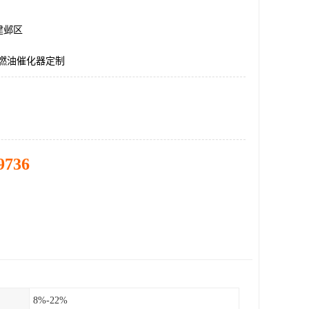
建邺区
E燃油催化器定制
9736
8%-22%