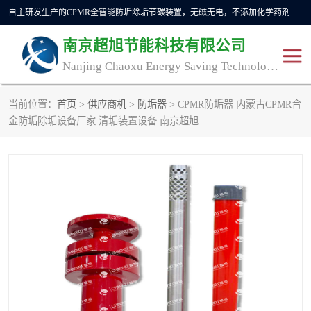
自主研发生产的CPMR全智能防垢除垢节碳装置，无磁无电，不添加化学药剂，*了国内纯物理除垢技术领域空白，其性能处于国际领先水平。广泛应用于石油炼化、钢铁冶炼、电力、煤矿、化工、供暖、压铸、汽车制造、涉水家电等行业。
南京超旭节能科技有限公司
Nanjing Chaoxu Energy Saving Technology Co., Ltd
当前位置：
首页
>
供应商机
>
防垢器
> CPMR防垢器 内蒙古CPMR合
CPMR
CPMR全智能防垢除垢节
金防垢除垢设备厂家 清垢装置设备 南京超旭
碳装置
CPMR油田井下防垢防蜡
物理防垢器生产制造商
装置
防垢除垢
防蜡除蜡
管道除垢
锅炉除垢
防垢器
CPMR商用防垢器/家用防
垢器
工业除垢
清碳燃油催化器