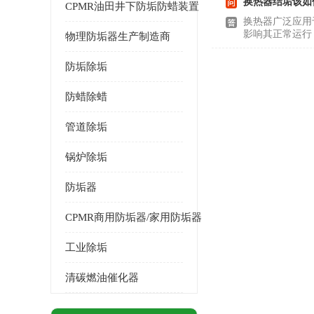
换热器结垢该如
CPMR油田井下防垢防蜡装置
换热器广泛应用
影响其正常运行
物理防垢器生产制造商
防垢除垢
防蜡除蜡
管道除垢
锅炉除垢
防垢器
CPMR商用防垢器/家用防垢器
工业除垢
清碳燃油催化器