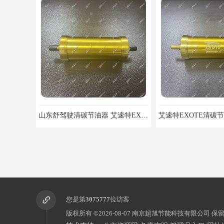
山东舒驾驶清碳节油器 艾速特EXOTE清碳节油器 提高热能工作效率
您是第
3075777
位访客
版权所有 ©2026-08-07
南京超旭节能科技有限公司
保留