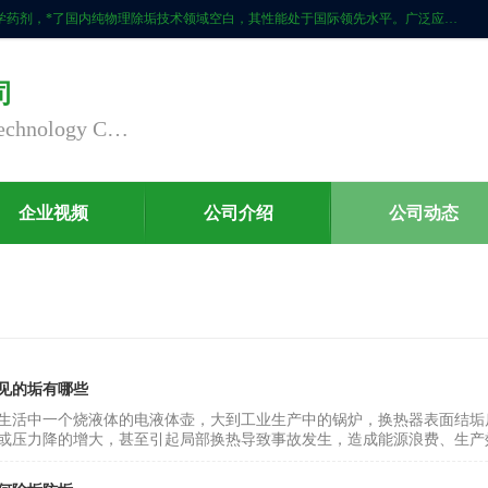
自主研发生产的CPMR全智能防垢除垢节碳装置，无磁无电，不添加化学药剂，*了国内纯物理除垢技术领域空白，其性能处于国际领先水平。广泛应用于石油炼化、钢铁冶炼、电力、煤矿、化工、供暖、压铸、汽车制造、涉水家电等行业。
司
Nanjing Chaoxu Energy Saving Technology Co., Ltd
企业视频
公司介绍
公司动态
见的垢有哪些
生活中一个烧液体的电液体壶，大到工业生产中的锅炉，换热器表面结垢
或压力降的增大，甚至引起局部换热导致事故发生，造成能源浪费、生产效