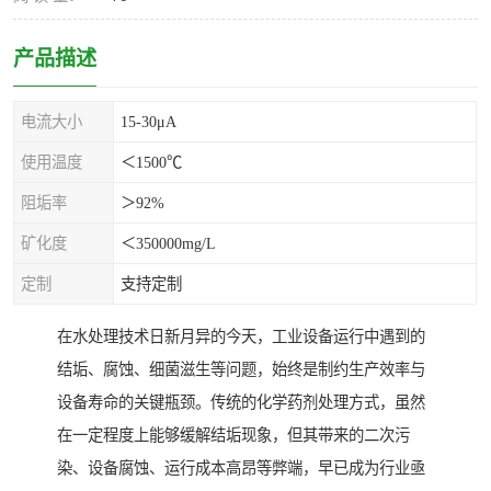
产品描述
电流大小
15-30μA
使用温度
＜1500℃
阻垢率
＞92%
矿化度
＜350000mg/L
定制
支持定制
在水处理技术日新月异的今天，工业设备运行中遇到的
结垢、腐蚀、细菌滋生等问题，始终是制约生产效率与
设备寿命的关键瓶颈。传统的化学药剂处理方式，虽然
在一定程度上能够缓解结垢现象，但其带来的二次污
染、设备腐蚀、运行成本高昂等弊端，早已成为行业亟