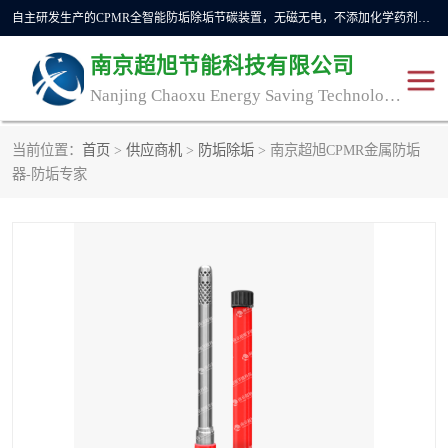
自主研发生产的CPMR全智能防垢除垢节碳装置，无磁无电，不添加化学药剂，*了国内纯物理除垢技术领域空白，其性能处于国际领先水平。广泛应用于石油炼化、钢铁冶炼、电力、煤矿、化工、供暖、压铸、汽车制造、涉水家电等行业。
南京超旭节能科技有限公司
Nanjing Chaoxu Energy Saving Technology Co., Ltd
当前位置：
首页
>
供应商机
>
防垢除垢
> 南京超旭CPMR金属防垢
CPMR
CPMR全智能防垢除垢节
器-防垢专家
碳装置
CPMR油田井下防垢防蜡
物理防垢器生产制造商
装置
防垢除垢
防蜡除蜡
管道除垢
锅炉除垢
防垢器
CPMR商用防垢器/家用防
垢器
工业除垢
清碳燃油催化器