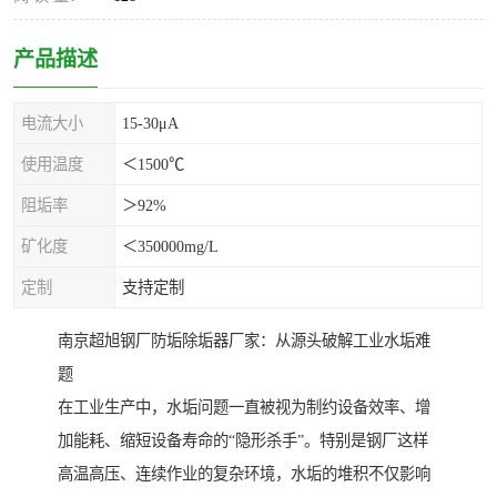
产品描述
电流大小
15-30μA
使用温度
＜1500℃
阻垢率
＞92%
矿化度
＜350000mg/L
定制
支持定制
南京超旭钢厂防垢除垢器厂家：从源头破解工业水垢难
题
在工业生产中，水垢问题一直被视为制约设备效率、增
加能耗、缩短设备寿命的“隐形杀手”。特别是钢厂这样
高温高压、连续作业的复杂环境，水垢的堆积不仅影响