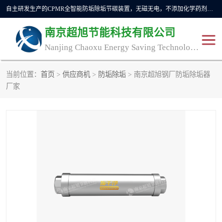
自主研发生产的CPMR全智能防垢除垢节碳装置，无磁无电，不添加化学药剂，*了国内纯物理除垢技术领域空白，其性能处于国际领先水平。广泛应用于石油炼化、钢铁冶炼、电力、煤矿、化工、供暖、压铸、汽车制造、涉水家电等行业。
南京超旭节能科技有限公司
Nanjing Chaoxu Energy Saving Technology Co., Ltd
当前位置：
首页
>
供应商机
>
防垢除垢
> 南京超旭钢厂防垢除垢器
CPMR
CPMR全智能防垢除垢节
厂家
碳装置
CPMR油田井下防垢防蜡
物理防垢器生产制造商
装置
防垢除垢
防蜡除蜡
管道除垢
锅炉除垢
防垢器
CPMR商用防垢器/家用防
垢器
工业除垢
清碳燃油催化器