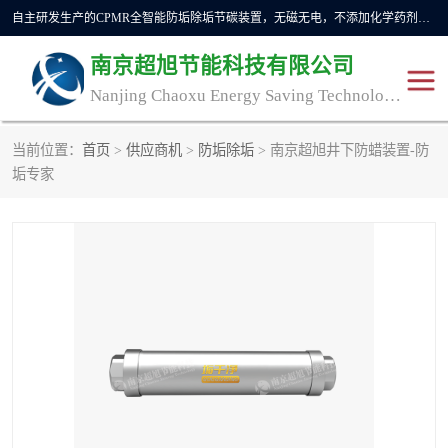
自主研发生产的CPMR全智能防垢除垢节碳装置，无磁无电，不添加化学药剂，*了国内纯物理除垢技术领域空白，其性能处于国际领先水平。广泛应用于石油炼化、钢铁冶炼、电力、煤矿、化工、供暖、压铸、汽车制造、涉水家电等行业。
南京超旭节能科技有限公司
Nanjing Chaoxu Energy Saving Technology Co., Ltd
当前位置：
首页
>
供应商机
>
防垢除垢
> 南京超旭井下防蜡装置-防
CPMR
CPMR全智能防垢除垢节
垢专家
碳装置
CPMR油田井下防垢防蜡
物理防垢器生产制造商
装置
防垢除垢
防蜡除蜡
管道除垢
锅炉除垢
防垢器
CPMR商用防垢器/家用防
垢器
工业除垢
清碳燃油催化器