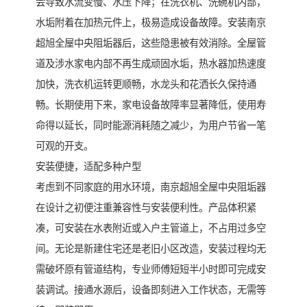
会导致水流变慢、水压下降；在洗衣机、洗碗机内部，
水垢附着在加热元件上，极易造成设备故障。安装南京
超旭全屋中央阻垢器后，这些隐患被有效消除。全屋管
道及涉水家电内部不再生成顽固水垢，热水器加热速度
加快，洗衣机运转更顺畅，水龙头和花洒长久保持通
畅。长期使用下来，家电设备故障率显著降低，使用寿
命得以延长，同时能源消耗随之减少，为用户节省一笔
可观的开支。
安装便捷，适配多种户型
考虑到不同家庭的用水环境，南京超旭全屋中央阻垢器
在设计之初便注重兼容性与安装便利性。产品体积紧
凑，可安装在水表附近或入户主管道上，不占用过多空
间。无论是新建住宅还是老旧小区改造，安装过程均无
需破坏原有管道结构，专业师傅短短半小时即可完成安
装调试。接通水源后，设备即刻进入工作状态，无需等