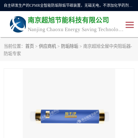
自主研发生产的CPMR全智能防垢除垢节碳装置，无磁无电，不添加化学药剂，*了国内纯物理除垢技术领域空白，其性能处于国际领先水平。广泛应用于石油炼化、钢铁冶炼、电力、煤矿、化工、供暖、压铸、汽车制造、涉水家电等行业。
南京超旭节能科技有限公司
Nanjing Chaoxu Energy Saving Technology Co., Ltd
当前位置：
首页
>
供应商机
>
防垢除垢
> 南京超旭全屋中央阻垢器-
CPMR
CPMR全智能防垢除垢节
防垢专家
碳装置
CPMR油田井下防垢防蜡
物理防垢器生产制造商
装置
防垢除垢
防蜡除蜡
管道除垢
锅炉除垢
防垢器
CPMR商用防垢器/家用防
垢器
工业除垢
清碳燃油催化器