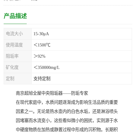
产品描述
电流大小
15-30μA
使用温度
＜1500℃
阻垢率
＞92%
矿化度
＜350000mg/L
定制
支持定制
南京超旭全屋中央阻垢器——防垢专家
在现代家庭中，水质问题逐渐成为影响生活品质的重要
因素之一。无论是热水壶内的白色水垢，还是淋浴喷头
因堵塞而水流变小，这些看似微小的困扰，实则源于水
中硬度物质在加热或静置过程中形成的沉积物。长期积