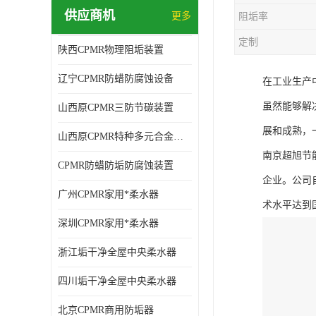
供应商机
更多
阻垢率
定制
陕西CPMR物理阻垢装置
辽宁CPMR防蜡防腐蚀设备
在工业生产
虽然能够解
山西原CPMR三防节碳装置
展和成熟，
山西原CPMR特种多元合金防垢除垢设备
南京超旭节
CPMR防蜡防垢防腐蚀装置
企业。公司
广州CPMR家用*柔水器
术水平达到
深圳CPMR家用*柔水器
浙江垢干净全屋中央柔水器
四川垢干净全屋中央柔水器
北京CPMR商用防垢器