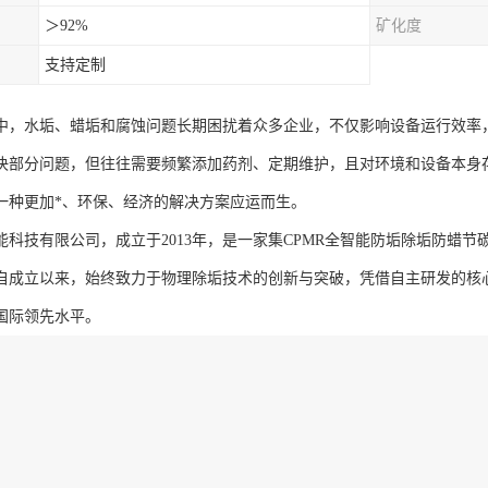
＞92%
矿化度
支持定制
中，水垢、蜡垢和腐蚀问题长期困扰着众多企业，不仅影响设备运行效率
决部分问题，但往往需要频繁添加药剂、定期维护，且对环境和设备本身
一种更加*、环保、经济的解决方案应运而生。
能科技有限公司，成立于2013年，是一家集CPMR全智能防垢除垢防蜡
自成立以来，始终致力于物理除垢技术的创新与突破，凭借自主研发的核
国际领先水平。