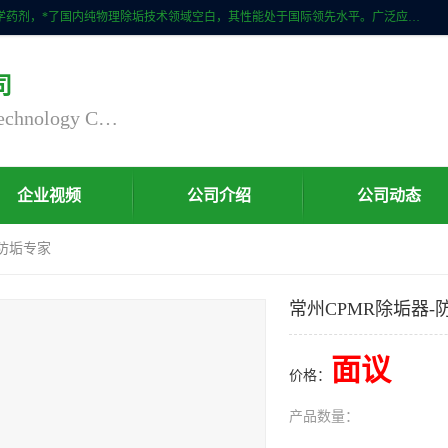
自主研发生产的CPMR全智能防垢除垢节碳装置，无磁无电，不添加化学药剂，*了国内纯物理除垢技术领域空白，其性能处于国际领先水平。广泛应用于石油炼化、钢铁冶炼、电力、煤矿、化工、供暖、压铸、汽车制造、涉水家电等行业。
司
Nanjing Chaoxu Energy Saving Technology Co., Ltd
企业视频
公司介绍
公司动态
-防垢专家
常州CPMR除垢器-
面议
价格：
产品数量：