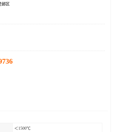
建邺区
9736
＜1500℃