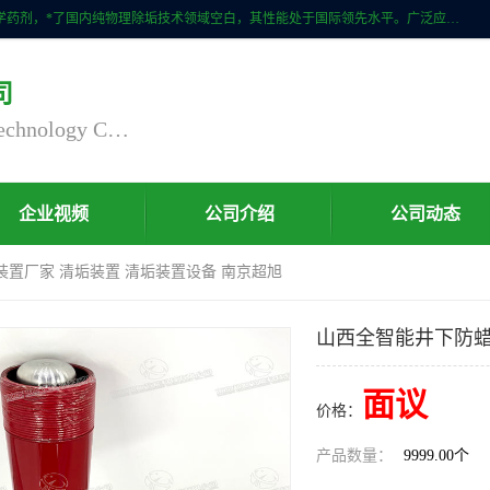
自主研发生产的CPMR全智能防垢除垢节碳装置，无磁无电，不添加化学药剂，*了国内纯物理除垢技术领域空白，其性能处于国际领先水平。广泛应用于石油炼化、钢铁冶炼、电力、煤矿、化工、供暖、压铸、汽车制造、涉水家电等行业。
司
Nanjing Chaoxu Energy Saving Technology Co., Ltd
企业视频
公司介绍
公司动态
装置厂家 清垢装置 清垢装置设备 南京超旭
山西全智能井下防蜡
面议
价格：
产品数量：
9999.00个