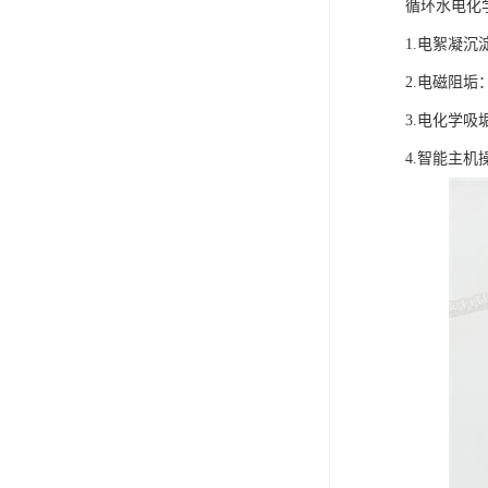
循环水电化
1.电絮凝
2.电磁阻
3.电化学
4.智能主