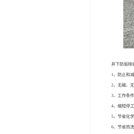
井下防垢除
1、防止和
2、无磁、
3、工作条
4、缩短停
5、节省化
6、节省热