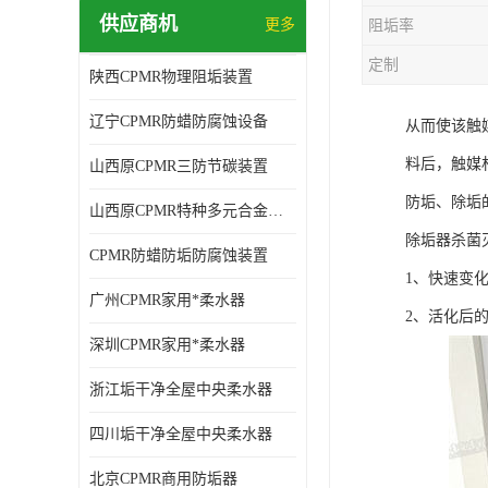
供应商机
更多
阻垢率
定制
陕西CPMR物理阻垢装置
辽宁CPMR防蜡防腐蚀设备
从而使该触
料后，触媒
山西原CPMR三防节碳装置
防垢、除垢
山西原CPMR特种多元合金防垢除垢设备
除垢器杀菌
CPMR防蜡防垢防腐蚀装置
1、快速变
广州CPMR家用*柔水器
2、活化后
深圳CPMR家用*柔水器
浙江垢干净全屋中央柔水器
四川垢干净全屋中央柔水器
北京CPMR商用防垢器