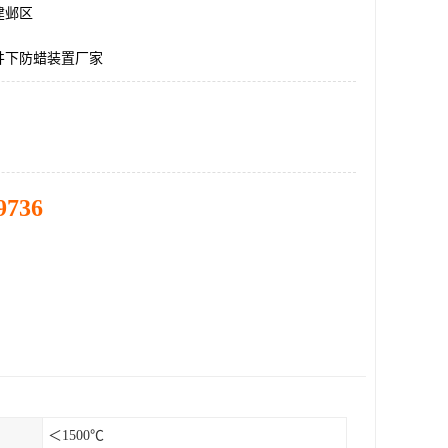
建邺区
井下防蜡装置厂家
9736
＜1500℃