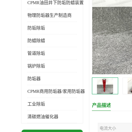
CPMR油田井下防垢防蜡装置
物理防垢器生产制造商
防垢除垢
防蜡除蜡
管道除垢
锅炉除垢
防垢器
CPMR商用防垢器/家用防垢器
工业除垢
产品描述
清碳燃油催化器
电流大小