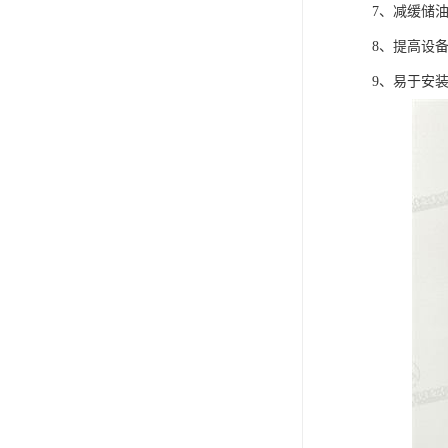
7、减缓储
8、提高设
9、易于安