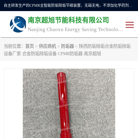
自主研发生产的CPMR全智能防垢除垢节碳装置，无磁无电，不添加化学药剂，*了国内纯物理除垢技术领域空白，其性能处于国际领先水平。广泛应用于石油炼化、钢铁冶炼、电力、煤矿、化工、供暖、压铸、汽车制造、涉水家电等行业。
南京超旭节能科技有限公司
Nanjing Chaoxu Energy Saving Technology Co., Ltd
当前位置：
首页
>
供应商机
>
防垢器
> 陕西防垢除垢合金防垢除垢
CPMR
CPMR全智能防垢除垢节
设备厂家 合金防垢除垢设备 CPMR防垢器 南京超旭
碳装置
CPMR油田井下防垢防蜡
物理防垢器生产制造商
装置
防垢除垢
防蜡除蜡
管道除垢
锅炉除垢
防垢器
CPMR商用防垢器/家用防
垢器
工业除垢
清碳燃油催化器