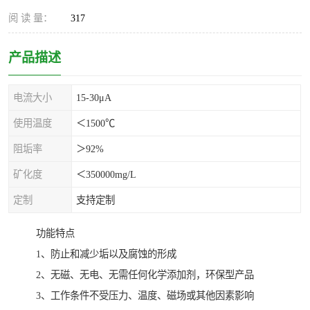
阅 读 量：
317
产品描述
电流大小
15-30μA
使用温度
＜1500℃
阻垢率
＞92%
矿化度
＜350000mg/L
定制
支持定制
功能特点
1、防止和减少垢以及腐蚀的形成
2、无磁、无电、无需任何化学添加剂，环保型产品
3、工作条件不受压力、温度、磁场或其他因素影响