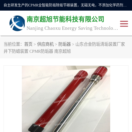
自主研发生产的CPMR全智能防垢除垢节碳装置，无磁无电，不添加化学药剂，*了国内纯物理除垢技术领域空白，其性能处于国际领先水平。广泛应用于石油炼化、钢铁冶炼、电力、煤矿、化工、供暖、压铸、汽车制造、涉水家电等行业。
南京超旭节能科技有限公司
Nanjing Chaoxu Energy Saving Technology Co., Ltd
当前位置：
首页
>
供应商机
>
防垢器
> 山东合金防垢清垢装置厂家
CPMR
CPMR全智能防垢除垢节
井下防蜡装置 CPMR防垢器 南京超旭
碳装置
CPMR油田井下防垢防蜡
物理防垢器生产制造商
装置
防垢除垢
防蜡除蜡
管道除垢
锅炉除垢
防垢器
CPMR商用防垢器/家用防
垢器
工业除垢
清碳燃油催化器