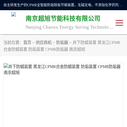
自主研发生产的CPMR全智能防垢除垢节碳装置，无磁无电，不添加化学药剂，*了国内纯物理除垢技术领域空白，其性能处于国际领先水平。广泛应用于石油炼化、钢铁冶炼、电力、煤矿、化工、供暖、压铸、汽车制造、涉水家电等行业。
南京超旭节能科技有限公司
Nanjing Chaoxu Energy Saving Technology Co., Ltd
当前位置：
首页
>
供应商机
>
防垢器
> 井下防蜡装置 黑龙江CPMR
CPMR
CPMR全智能防垢除垢节
合金防蜡装置 防垢装置 CPMR防垢器 南京超旭
碳装置
CPMR油田井下防垢防蜡
物理防垢器生产制造商
装置
防垢除垢
防蜡除蜡
管道除垢
锅炉除垢
防垢器
CPMR商用防垢器/家用防
垢器
工业除垢
清碳燃油催化器