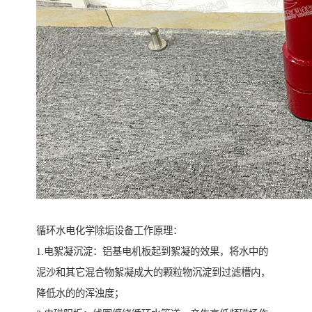
循环水电化学除垢设备工作原理：
1.电絮凝沉淀：铝基电机板起到絮凝的效果，将水中的
泥沙和其它混合物絮凝成大的颗粒物沉淀到过滤槽内，
降低水的的浑浊度；