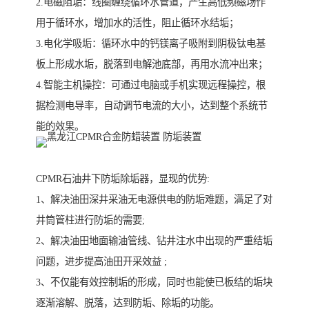
2.电磁阻垢：线圈缠绕循环水管道，产生高低频磁场作
用于循环水，增加水的活性，阻止循环水结垢；
3.电化学吸垢：循环水中的钙镁离子吸附到阴极钛电基
板上形成水垢，脱落到电解池底部，再用水流冲出来；
4.智能主机操控：可通过电脑或手机实现远程操控，根
据检测电导率，自动调节电流的大小，达到整个系统节
能的效果。
CPMR石油井下防垢除垢器，显现的优势:
1、解决油田深井采油无电源供电的防垢难题，满足了对
井筒管柱进行防垢的需要;
2、解决油田地面输油管线、钻井注水中出现的严重结垢
问题，进步提高油田开采效益 ;
3、不仅能有效控制垢的形成，同时也能使已板结的垢块
逐渐溶解、脱落，达到防垢、除垢的功能。