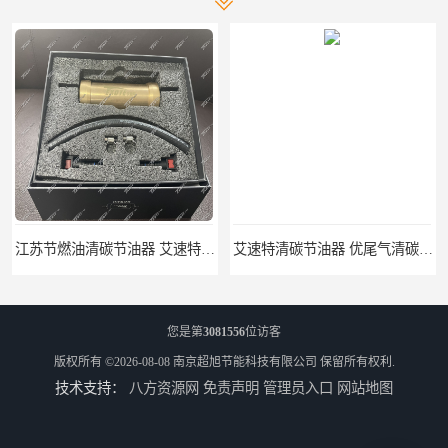
江苏节燃油清碳节油器 艾速特EXOTE清碳节油器 欢迎订购
艾速特清碳节油器 优尾气清碳节油器 节能环保
您是第
3081556
位访客
版权所有 ©2026-08-08
南京超旭节能科技有限公司
保留所有权利.
技术支持：
八方资源网
免责声明
管理员入口
网站地图