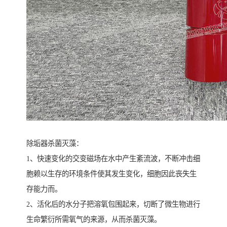
除垢器杀菌灭藻：
1、快速变化的交变磁场在水中产生紊流波，不断冲击细
胞赖以生存的环境条件使其发生变化，细胞因此丧失生
存能力而。
2、活化后的水分子把溶氧包围起来，切断了微生物进行
生命繁衍所需氧气的来源，从而杀菌灭藻。