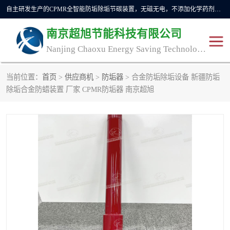
自主研发生产的CPMR全智能防垢除垢节碳装置，无磁无电，不添加化学药剂，*了国内纯物理除垢技术领域空白，其性能处于国际领先水平。广泛应用于石油炼化、钢铁冶炼、电力、煤矿、化工、供暖、压铸、汽车制造、涉水家电等行业。
南京超旭节能科技有限公司
Nanjing Chaoxu Energy Saving Technology Co., Ltd
当前位置：
首页
>
供应商机
>
防垢器
> 合金防垢除垢设备 新疆防垢
CPMR
CPMR全智能防垢除垢节
除垢合金防蜡装置 厂家 CPMR防垢器 南京超旭
碳装置
CPMR油田井下防垢防蜡
物理防垢器生产制造商
装置
防垢除垢
防蜡除蜡
管道除垢
锅炉除垢
防垢器
CPMR商用防垢器/家用防
垢器
工业除垢
清碳燃油催化器