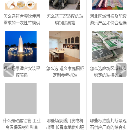
怎么选符合餐饮使用
怎么选工况适配的玻
河北区域滑梯及配套
需求的一次性竹筷供
璃钢除臭箱
游乐产品如何合理选
应商
购
哪些场景适合安装程
怎么选 遵义家庭橱柜
怎么选廊坊区域批次
控喷泉
定制参考标准
稳定的粘接砂浆
什么是硅酸铝管 工业
哪些场景适用发电机
哪些标准能判断景观
高温保温材料科普
出租 长春本地供电服
石供应厂商的综合实