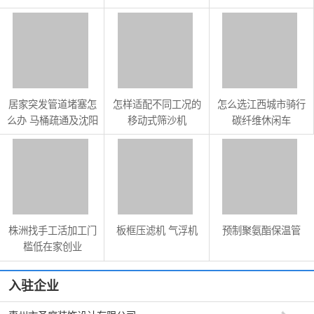
务参考
力
居家突发管道堵塞怎
怎样适配不同工况的
怎么选江西城市骑行
么办 马桶疏通及沈阳
移动式筛沙机
碳纤维休闲车
便民服务参考
株洲找手工活加工门
板框压滤机 气浮机
预制聚氨酯保温管
槛低在家创业
入驻企业