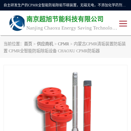
自主研发生产的CPMR全智能防垢除垢节碳装置，无磁无电，不添加化学药剂，*了国内纯物理除垢技术领域空白，其性能处于国际领先水平。广泛应用于石油炼化、钢铁冶炼、电力、煤矿、化工、供暖、压铸、汽车制造、涉水家电等行业。
南京超旭节能科技有限公司
Nanjing Chaoxu Energy Saving Technology Co., Ltd
当前位置：
首页
>
供应商机
>
CPMR
> 内蒙古CPMR清垢装置防垢装
CPMR
CPMR全智能防垢除垢节
置 CPMR全智能防垢除垢设备 CHAOXU CPMR防垢器
碳装置
CPMR油田井下防垢防蜡
物理防垢器生产制造商
装置
防垢除垢
防蜡除蜡
管道除垢
锅炉除垢
防垢器
CPMR商用防垢器/家用防
垢器
工业除垢
清碳燃油催化器