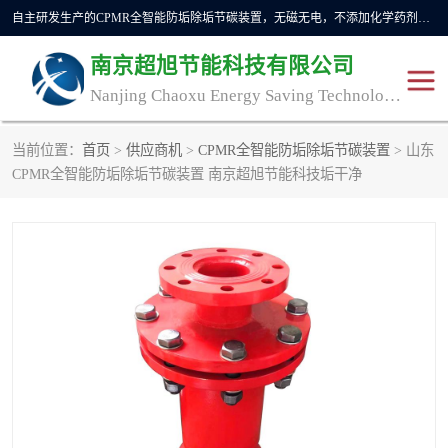
自主研发生产的CPMR全智能防垢除垢节碳装置，无磁无电，不添加化学药剂，*了国内纯物理除垢技术领域空白，其性能处于国际领先水平。广泛应用于石油炼化、钢铁冶炼、电力、煤矿、化工、供暖、压铸、汽车制造、涉水家电等行业。
南京超旭节能科技有限公司
Nanjing Chaoxu Energy Saving Technology Co., Ltd
当前位置：
首页
>
供应商机
>
CPMR全智能防垢除垢节碳装置
> 山东
CPMR
CPMR全智能防垢除垢节
CPMR全智能防垢除垢节碳装置 南京超旭节能科技垢干净
碳装置
CPMR油田井下防垢防蜡
物理防垢器生产制造商
装置
防垢除垢
防蜡除蜡
管道除垢
锅炉除垢
防垢器
CPMR商用防垢器/家用防
垢器
工业除垢
清碳燃油催化器