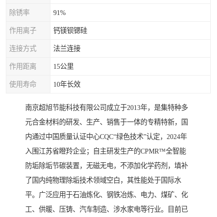
除锈率
91%
作用离子
钙镁钡锶硅
连接方式
法兰连接
作用距离
15公里
使用寿命
10年长效
南京超旭节能科技有限公司成立于2013年，是集特种多
元合金材料的研发、生产、销售于一体的专精特新，国
内通过中国质量认证中心CQC“绿色技术”认定，2024年
入围江苏省瞪羚企业；自主研发生产的CPMR™全智能
防垢除垢节碳装置，无磁无电，不添加化学药剂，填补
了国内纯物理除垢技术领域空白，其性能处于国际水
平。广泛应用于石油炼化、钢铁冶炼、电力、煤矿、化
工、供暖、压铸、汽车制造、涉水家电等行业。目前已