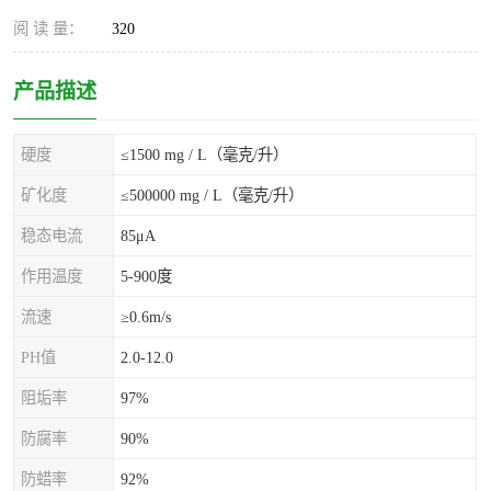
阅 读 量：
320
产品描述
硬度
≤1500 mg / L（毫克/升）
矿化度
≤500000 mg / L（毫克/升）
稳态电流
85μA
作用温度
5-900度
流速
≥0.6m/s
PH值
2.0-12.0
阻垢率
97%
防腐率
90%
防蜡率
92%