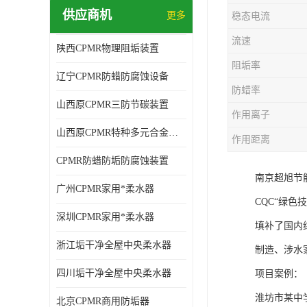
供应商机
更多
稳态电流
流速
陕西CPMR物理阻垢装置
阻垢率
辽宁CPMR防蜡防腐蚀设备
防蜡率
山西原CPMR三防节碳装置
作用离子
山西原CPMR特种多元合金防垢除垢设备
作用距离
CPMR防蜡防垢防腐蚀装置
南京超旭节
广州CPMR家用*柔水器
CQC“绿
深圳CPMR家用*柔水器
填补了国内
浙江垢干净全屋中央柔水器
制造、涉水
四川垢干净全屋中央柔水器
项目案例：
淮坊市某中
北京CPMR商用防垢器