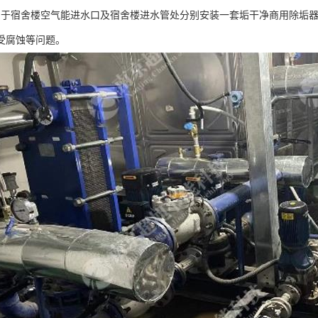
6月，于宿舍楼空气能进水口及宿舍楼进水管处分别安装一套垢干净商用除垢
受腐蚀等问题。