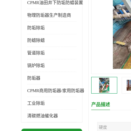
CPMR油田井下防垢防蜡装置
物理防垢器生产制造商
防垢除垢
防蜡除蜡
管道除垢
锅炉除垢
防垢器
CPMR商用防垢器/家用防垢器
工业除垢
产品描述
清碳燃油催化器
硬度