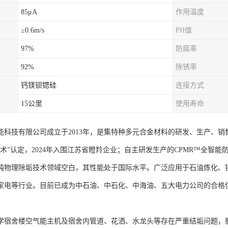
85μA
作用温度
≥0.6m/s
PH值
97%
防腐率
92%
除锈率
钙镁钡锶硅
连接方式
15公里
使用寿命
能科技有限公司成立于2013年，是集特种多元合金材料的研发、生产、
色技术”认定，2024年入围江苏省瞪羚企业；自主研发生产的CPMR™全
纯物理除垢技术领域空白，其性能处于国际水平。广泛应用于石油炼化、
家电等行业。目前已成为中石油、中石化、中海油、五大电力公司的合格
学宿舍楼空气能主机及宿舍内管道、花洒、水龙头等存在严重结垢问题，