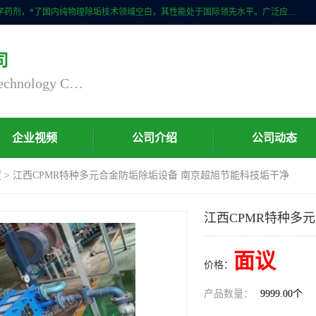
自主研发生产的CPMR全智能防垢除垢节碳装置，无磁无电，不添加化学药剂，*了国内纯物理除垢技术领域空白，其性能处于国际领先水平。广泛应用于石油炼化、钢铁冶炼、电力、煤矿、化工、供暖、压铸、汽车制造、涉水家电等行业。
司
Nanjing Chaoxu Energy Saving Technology Co., Ltd
企业视频
公司介绍
公司动态
置
> 江西CPMR特种多元合金防垢除垢设备 南京超旭节能科技垢干净
江西CPMR特种多
面议
价格：
产品数量：
9999.00个