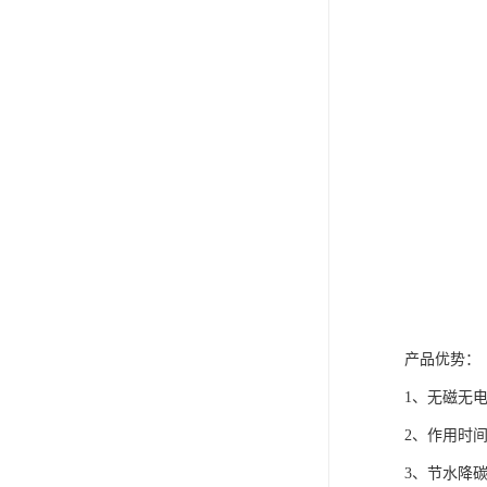
产品优势：
1、无磁无
2、作用时间
3、节水降