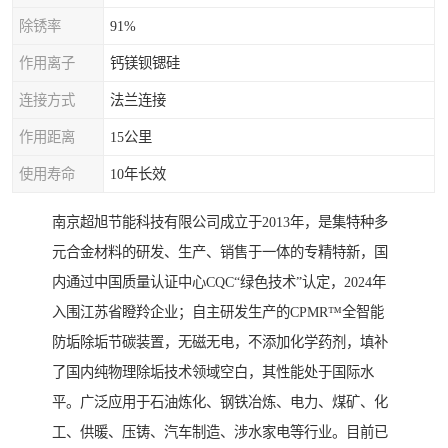
除锈率
91%
作用离子
钙镁钡锶硅
连接方式
法兰连接
作用距离
15公里
使用寿命
10年长效
南京超旭节能科技有限公司成立于2013年，是集特种多
元合金材料的研发、生产、销售于一体的专精特新，国
内通过中国质量认证中心CQC“绿色技术”认定，2024年
入围江苏省瞪羚企业；自主研发生产的CPMR™全智能
防垢除垢节碳装置，无磁无电，不添加化学药剂，填补
了国内纯物理除垢技术领域空白，其性能处于国际水
平。广泛应用于石油炼化、钢铁冶炼、电力、煤矿、化
工、供暖、压铸、汽车制造、涉水家电等行业。目前已