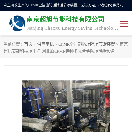
自主研发生产的CPMR全智能防垢除垢节碳装置，无磁无电，不添加化学药剂，*了国内纯物理除垢技术领域空白，其性能处于国际领先水平。广泛应用于石油炼化、钢铁冶炼、电力、煤矿、化工、供暖、压铸、汽车制造、涉水家电等行业。
南京超旭节能科技有限公司
Nanjing Chaoxu Energy Saving Technology Co., Ltd
当前位置：
首页
>
供应商机
>
CPMR全智能防垢除垢节碳装置
> 南京
CPMR
CPMR全智能防垢除垢节
超旭节能科技垢干净 河北原CPMR特种多元合金防垢除垢设备
碳装置
CPMR油田井下防垢防蜡
物理防垢器生产制造商
装置
防垢除垢
防蜡除蜡
管道除垢
锅炉除垢
防垢器
CPMR商用防垢器/家用防
垢器
工业除垢
清碳燃油催化器