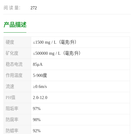
阅 读 量：
272
产品描述
硬度
≤1500 mg / L（毫克/升）
矿化度
≤500000 mg / L（毫克/升）
稳态电流
85μA
作用温度
5-900度
流速
≥0.6m/s
PH值
2.0-12.0
阻垢率
97%
防腐率
90%
防蜡率
92%