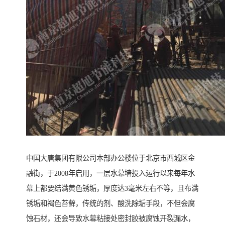
中国大唐集团有限公司本部办公楼位于北京市西城区金
融街，于2008年启用，一层水幕墙投入运行以来每年水
幕上都要结满黄色锈垢，厚度达3毫米左右不等，且布满
锈垢和褐色苔藓，传统的剂、酸洗除垢手段，不但会腐
蚀石材，还会导致水幕粘接处密封胶被腐蚀开裂漏水，