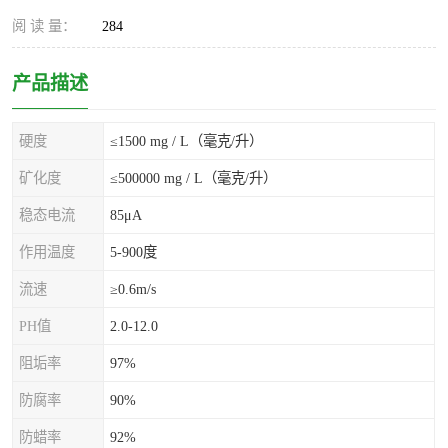
阅 读 量：
284
产品描述
硬度
≤1500 mg / L（毫克/升）
矿化度
≤500000 mg / L（毫克/升）
稳态电流
85μA
作用温度
5-900度
流速
≥0.6m/s
PH值
2.0-12.0
阻垢率
97%
防腐率
90%
防蜡率
92%