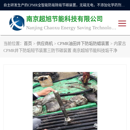
自主研发生产的CPMR全智能防垢除垢节碳装置，无磁无电，不添加化学药剂，*了国内纯物理除垢技术领域空白，其性能处于国际领先水平。广泛应用于石油炼化、钢铁冶炼、电力、煤矿、化工、供暖、压铸、汽车制造、涉水家电等行业。
南京超旭节能科技有限公司
Nanjing Chaoxu Energy Saving Technology Co., Ltd
当前位置：
首页
>
供应商机
>
CPMR油田井下防垢防蜡装置
> 内蒙古
CPMR
CPMR全智能防垢除垢节
CPMR井下防垢短节装置三防节碳装置 南京超旭节能科技垢干净
碳装置
CPMR油田井下防垢防蜡
物理防垢器生产制造商
装置
防垢除垢
防蜡除蜡
管道除垢
锅炉除垢
防垢器
CPMR商用防垢器/家用防
垢器
工业除垢
清碳燃油催化器