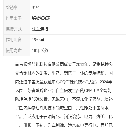
除锈率
91%
作用离子
钙镁钡锶硅
连接方式
法兰连接
作用距离
15公里
使用寿命
10年长效
南京超旭节能科技有限公司成立于2013年，是集特种多
元合金材料的研发、生产、销售于一体的专精特新，国
内通过中国质量认证中心CQC“绿色技术”认定，2024年
入围江苏省瞪羚企业；自主研发生产的CPMR™全智能
防垢除垢节碳装置，无磁无电，不添加化学药剂，填补
了国内纯物理除垢技术领域空白，其性能处于国际水
平。广泛应用于石油炼化、钢铁冶炼、电力、煤矿、化
工、供暖、压铸、汽车制造、涉水家电等行业。目前已