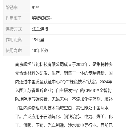
除锈率
91%
作用离子
钙镁钡锶硅
连接方式
法兰连接
作用距离
15公里
使用寿命
10年长效
南京超旭节能科技有限公司成立于2013年，是集特种多
元合金材料的研发、生产、销售于一体的专精特新，国
内通过中国质量认证中心CQC“绿色技术”认定，2024年
入围江苏省瞪羚企业；自主研发生产的CPMR™全智能
防垢除垢节碳装置，无磁无电，不添加化学药剂，填补
了国内纯物理除垢技术领域空白，其性能处于国际水
平。广泛应用于石油炼化、钢铁冶炼、电力、煤矿、化
工、供暖、压铸、汽车制造、涉水家电等行业。目前已