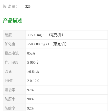
阅 读 量：
325
产品描述
硬度
≤1500 mg / L（毫克/升）
矿化度
≤500000 mg / L（毫克/升）
稳态电流
85μA
作用温度
5-900度
流速
≥0.6m/s
PH值
2.0-12.0
阻垢率
97%
防腐率
90%
防蜡率
92%