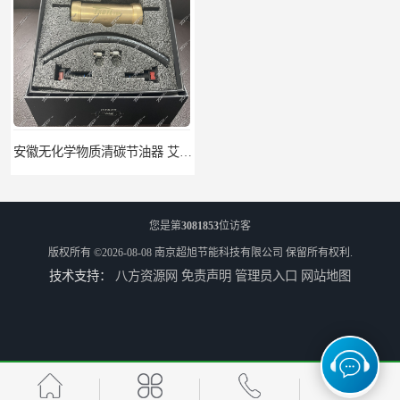
安徽无化学物质清碳节油器 艾速特EXOTE清碳节油器 节省燃油消耗
北京节燃油清碳节油器 艾速特EXOTE清碳节油器 减少燃料消耗
您是第
3081853
位访客
版权所有 ©2026-08-08
南京超旭节能科技有限公司
保留所有权利.
技术支持：
八方资源网
免责声明
管理员入口
网站地图
江苏节燃油清碳节油器 艾速特EXOTE清碳节油器 欢迎订购
艾速特清碳节油器 优尾气清碳节油器 节能环保