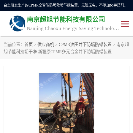
自主研发生产的CPMR全智能防垢除垢节碳装置，无磁无电，不添加化学药剂，*了国内纯物理除垢技术领域空白，其性能处于国际领先水平。广泛应用于石油炼化、钢铁冶炼、电力、煤矿、化工、供暖、压铸、汽车制造、涉水家电等行业。
南京超旭节能科技有限公司
Nanjing Chaoxu Energy Saving Technology Co., Ltd
当前位置：
首页
>
供应商机
>
CPMR油田井下防垢防蜡装置
> 南京超
CPMR
CPMR全智能防垢除垢节
旭节能科技垢干净 新疆原CPMR多元合金井下防垢防蜡装置
碳装置
CPMR油田井下防垢防蜡
物理防垢器生产制造商
装置
防垢除垢
防蜡除蜡
管道除垢
锅炉除垢
防垢器
CPMR商用防垢器/家用防
垢器
工业除垢
清碳燃油催化器