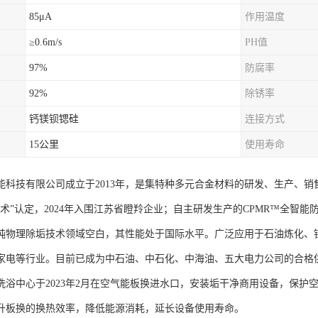
85μA
作用温度
≥0.6m/s
PH值
97%
防腐率
92%
除锈率
钙镁钡锶硅
连接方式
15公里
使用寿命
能科技有限公司成立于2013年，是集特种多元合金材料的研发、生产、
色技术”认定，2024年入围江苏省瞪羚企业；自主研发生产的CPMR™全
纯物理除垢技术领域空白，其性能处于国际水平。广泛应用于石油炼化、
家电等行业。目前已成为中石油、中石化、中海油、五大电力公司的合格
洗浴中心于2023年2月在空气能板换进水口，安装垢干净商用设备，保护
升板换的换热效率，降低能源消耗，延长设备使用寿命。