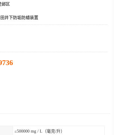
建邺区
油田井下防垢防蜡装置
9736
≤500000 mg / L（毫克/升）