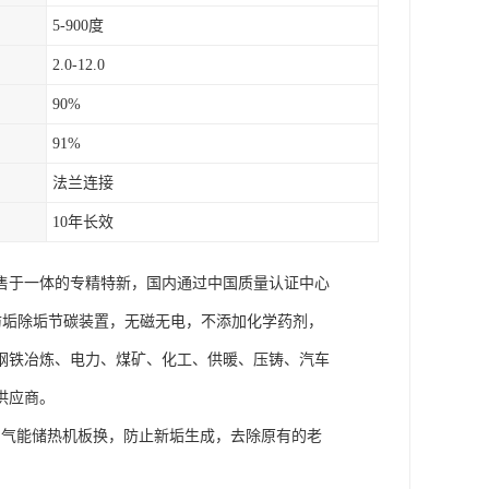
5-900度
2.0-12.0
90%
91%
法兰连接
10年长效
销售于一体的专精特新，国内通过中国质量认证中心
智能防垢除垢节碳装置，无磁无电，不添加化学药剂，
钢铁冶炼、电力、煤矿、化工、供暖、压铸、汽车
供应商。
空气能储热机板换，防止新垢生成，去除原有的老