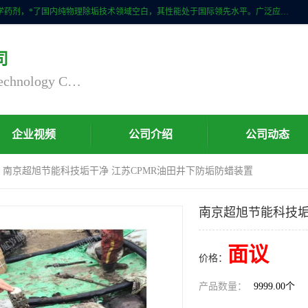
自主研发生产的CPMR全智能防垢除垢节碳装置，无磁无电，不添加化学药剂，*了国内纯物理除垢技术领域空白，其性能处于国际领先水平。广泛应用于石油炼化、钢铁冶炼、电力、煤矿、化工、供暖、压铸、汽车制造、涉水家电等行业。
司
Nanjing Chaoxu Energy Saving Technology Co., Ltd
企业视频
公司介绍
公司动态
> 南京超旭节能科技垢干净 江苏CPMR油田井下防垢防蜡装置
南京超旭节能科技垢
面议
价格：
产品数量：
9999.00个