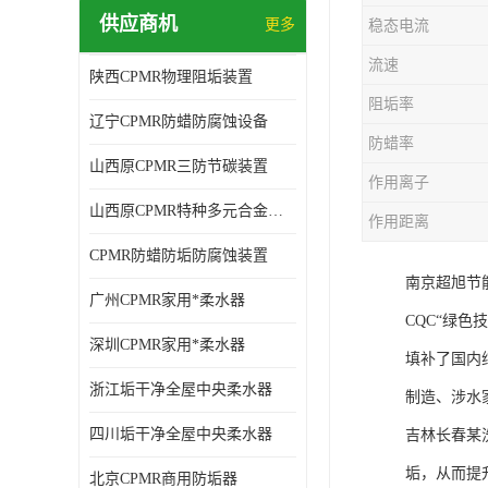
供应商机
更多
稳态电流
流速
陕西CPMR物理阻垢装置
阻垢率
辽宁CPMR防蜡防腐蚀设备
防蜡率
山西原CPMR三防节碳装置
作用离子
山西原CPMR特种多元合金防垢除垢设备
作用距离
CPMR防蜡防垢防腐蚀装置
南京超旭节
广州CPMR家用*柔水器
CQC“绿
深圳CPMR家用*柔水器
填补了国内
浙江垢干净全屋中央柔水器
制造、涉水
四川垢干净全屋中央柔水器
吉林长春某
垢，从而提
北京CPMR商用防垢器