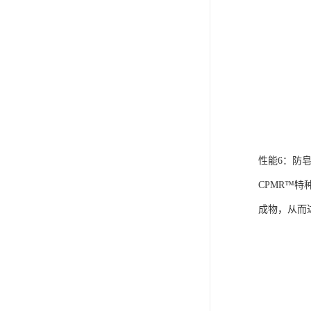
性能6：防
CPMR™
成物，从而