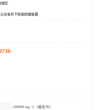
建邺区
多元合金井下防垢防蜡装置
9736
≤500000 mg / L（毫克/升）