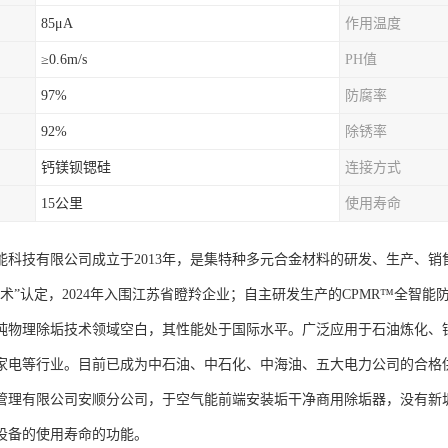
85μA
作用温度
≥0.6m/s
PH值
97%
防腐率
92%
除锈率
钙镁钡锶硅
连接方式
15公里
使用寿命
能科技有限公司成立于2013年，是集特种多元合金材料的研发、生产、
色技术”认定，2024年入围江苏省瞪羚企业；自主研发生产的CPMR™全
纯物理除垢技术领域空白，其性能处于国际水平。广泛应用于石油炼化、
家电等行业。目前已成为中石油、中石化、中海油、五大电力公司的合格
管理有限公司安顺分公司，于空气能前端安装垢干净商用除垢器，没有新
设备的使用寿命的功能。