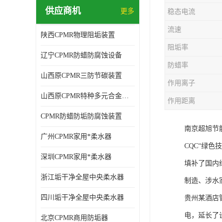
供应商机
更多
稳态电流
流速
陕西CPMR物理阻垢装置
阻垢率
辽宁CPMR防蜡防腐蚀设备
防蜡率
山西原CPMR三防节碳装置
作用离子
山西原CPMR特种多元合金防垢除垢设备
作用距离
CPMR防蜡防垢防腐蚀装置
南京超旭节
广州CPMR家用*柔水器
CQC“绿
深圳CPMR家用*柔水器
填补了国内
浙江垢干净全屋中央柔水器
制造、涉水
四川垢干净全屋中央柔水器
贵州某酒店
电，延长了
北京CPMR商用防垢器