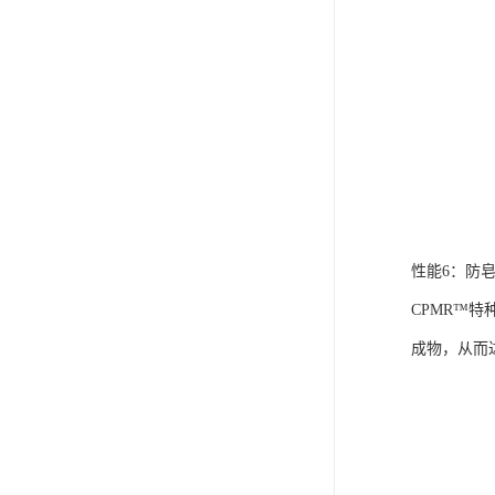
性能6：防
CPMR™
成物，从而