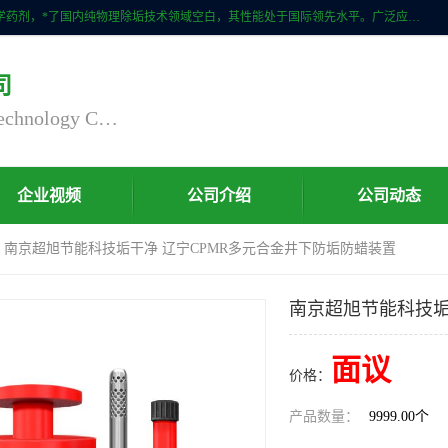
自主研发生产的CPMR全智能防垢除垢节碳装置，无磁无电，不添加化学药剂，*了国内纯物理除垢技术领域空白，其性能处于国际领先水平。广泛应用于石油炼化、钢铁冶炼、电力、煤矿、化工、供暖、压铸、汽车制造、涉水家电等行业。
司
Nanjing Chaoxu Energy Saving Technology Co., Ltd
企业视频
公司介绍
公司动态
> 南京超旭节能科技垢干净 辽宁CPMR多元合金井下防垢防蜡装置
南京超旭节能科技垢
面议
价格：
产品数量：
9999.00个