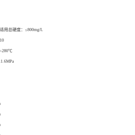
/h 适用总硬度：≤800mg/L
10
280℃
.6MPa
h
h
h