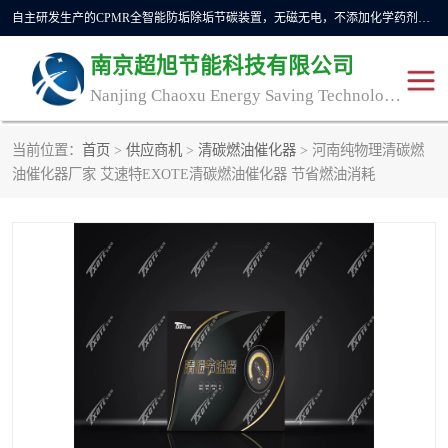
自主研发生产的CPMR全智能防垢除垢节碳装置，无磁无电，不添加化学药剂，*了国内纯物理除垢技术领域空白，其性能处于国际领先水平。广泛应用于石油炼化、钢铁冶炼、电力、煤矿、化工、供暖、压铸、汽车制造、涉水家电等行业。
南京超旭节能科技有限公司
Nanjing Chaoxu Energy Saving Technology Co., Ltd
当前位置：
首页
>
供应商机
>
清碳燃油催化器
> 河南纯物理清碳燃
CPMR
CPMR全智能防垢除垢节
油催化器厂家 艾速特EXOTE清碳燃油催化器 节省燃油消耗
碳装置
CPMR油田井下防垢防蜡
物理防垢器生产制造商
装置
防垢除垢
防蜡除蜡
管道除垢
锅炉除垢
防垢器
CPMR商用防垢器/家用防
垢器
工业除垢
清碳燃油催化器