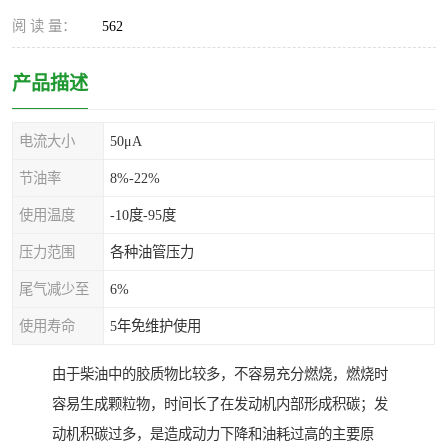
阅 读 量：
562
产品描述
电流大小
50μA
节油率
8%-22%
使用温度
-10度-95度
压力范围
各种油管压力
尾气减少至
6%
使用寿命
5年免维护使用
由于柴油中的胶质物比较多，不容易充分燃烧，燃烧时
容易生成颗粒物，时间长了在发动机内部形成积碳；发
动机积碳过多，是造成动力下降和油耗过高的主要原